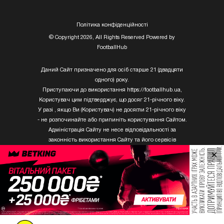
Полiтика конфiденцiйностi
© Copyright 2026, All Rights Reserved Powered by
FootballHub
Даний Сайт призначено для осіб старше 21 (двадцяти
одного) року.
Приступаючи до використання https://footballhub.ua,
Користувач цим підтверджує, що досяг 21-річного віку.
У разі , якщо Ви (Користувач) не досягли 21-річного віку
- не розпочинайте або припиніть користування Сайтом.
Адміністрація Сайту не несе відповідальності за
законність використання Сайту та його сервісів
Користувачем, який не досяг 21-річного віку.
×
Твори Getty Images, що розміщені на сайті, не можуть
бути використані третіми особами без письмового
дозволу ТОВ «ГЛОБАЛ ІМІДЖЕС ЮКРЕЙН.