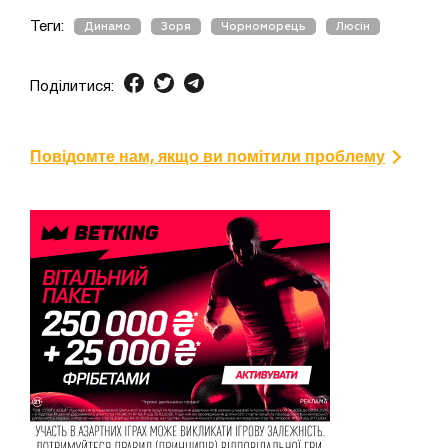
Теги:
Динамо
Зоря
Чорноморець
Люсін
Поділитися:
Повідомте нам, якщо ви помітили проблему