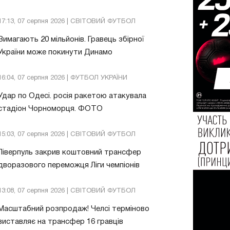
17:13, 07 серпня 2026 | СВІТОВИЙ ФУТБОЛ
Вимагають 20 мільйонів. Гравець збірної
України може покинути Динамо
16:04, 07 серпня 2026 | ФУТБОЛ УКРАЇНИ
Удар по Одесі. росія ракетою атакувала
стадіон Чорноморця. ФОТО
15:03, 07 серпня 2026 | СВІТОВИЙ ФУТБОЛ
Ліверпуль закрив коштовний трансфер
дворазового переможця Ліги чемпіонів
13:08, 07 серпня 2026 | СВІТОВИЙ ФУТБОЛ
Масштабний розпродаж! Челсі терміново
виставляє на трансфер 16 гравців