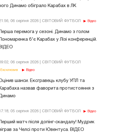
чого Динамо обіграло Карабах в ЛК
21:56, 06 серпня 2026 | СВІТОВИЙ ФУТБОЛ
Відео
Перша перемога у сезоні. Динамо з голом
Пономаренка б'є Карабах у Лізі конференцій.
ВІДЕО
09:02, 06 серпня 2026 | СВІТОВИЙ ФУТБОЛ
Ексклюзив
Відео
Оцінив шанси. Ексгравець клубу УПЛ та
Карабаха назвав фаворита протистояння з
Динамо
17:18, 05 серпня 2026 | СВІТОВИЙ ФУТБОЛ
Відео
Перший матч після допінг-скандалу! Мудрик
зіграв за Челсі проти Ювентуса. ВІДЕО