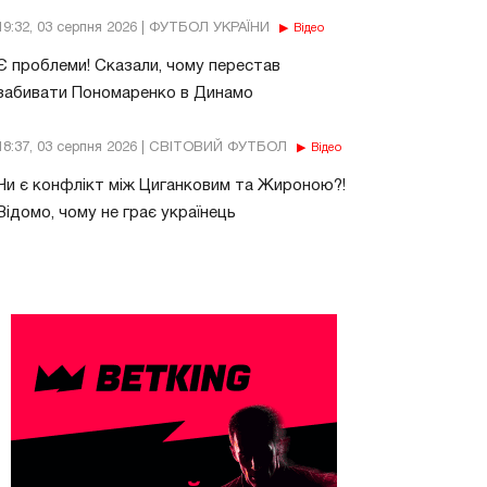
19:32, 03 серпня 2026 | ФУТБОЛ УКРАЇНИ
Відео
Є проблеми! Сказали, чому перестав
забивати Пономаренко в Динамо
18:37, 03 серпня 2026 | СВІТОВИЙ ФУТБОЛ
Відео
Чи є конфлікт між Циганковим та Жироною?!
Відомо, чому не грає українець