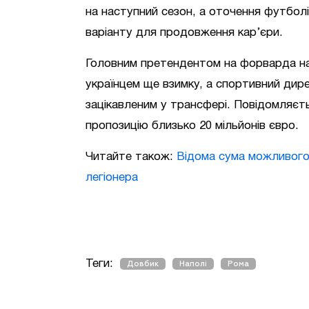
на наступний сезон, а оточення футбо
варіанту для продовження кар’єри.
Головним претендентом на форварда на
українцем ще взимку, а спортивний ди
зацікавленим у трансфері. Повідомляєт
пропозицію близько 20 мільйонів євро.
Читайте також:
Відома сума можливого
легіонера
Теги:
Довбик
Наполі
Рома