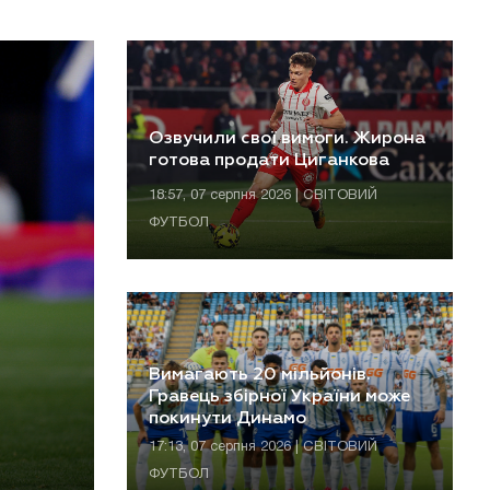
Озвучили свої вимоги. Жирона
готова продати Циганкова
18:57, 07 серпня 2026 | СВІТОВИЙ
ФУТБОЛ
Вимагають 20 мільйонів.
Гравець збірної України може
покинути Динамо
17:13, 07 серпня 2026 | СВІТОВИЙ
ФУТБОЛ