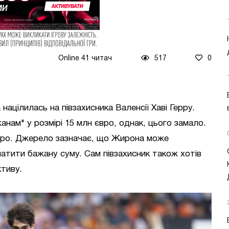
Online 41 читач
517
0
націлилась на півзахисника Валенсії Хаві Герру.
нам" у розмірі 15 млн євро, однак, цього замало.
євро. Джерело зазначає, що Жирона може
латити бажану суму. Сам півзахисник також хотів
тиву.