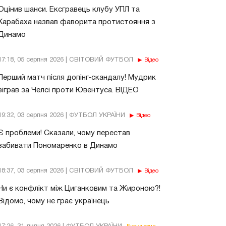
Оцінив шанси. Ексгравець клубу УПЛ та
Карабаха назвав фаворита протистояння з
Динамо
17:18, 05 серпня 2026 | СВІТОВИЙ ФУТБОЛ
Відео
Перший матч після допінг-скандалу! Мудрик
зіграв за Челсі проти Ювентуса. ВІДЕО
19:32, 03 серпня 2026 | ФУТБОЛ УКРАЇНИ
Відео
Є проблеми! Сказали, чому перестав
забивати Пономаренко в Динамо
18:37, 03 серпня 2026 | СВІТОВИЙ ФУТБОЛ
Відео
Чи є конфлікт між Циганковим та Жироною?!
Відомо, чому не грає українець