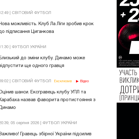
12:49 | СВІТОВИЙ ФУТБОЛ
Нова можливість. Клуб Ла Ліги зробив крок
до підписання Циганкова
11:30 | ФУТБОЛ УКРАЇНИ
Близький до зміни клубу. Динамо може
відпустити ще одного гравця
09:02 | СВІТОВИЙ ФУТБОЛ
Ексклюзив
Відео
Оцінив шанси. Ексгравець клубу УПЛ та
Карабаха назвав фаворита протистояння з
Динамо
20:39, 05 серпня 2026 | ФУТБОЛ УКРАЇНИ
Важливо! Гравець збірної України підсилив