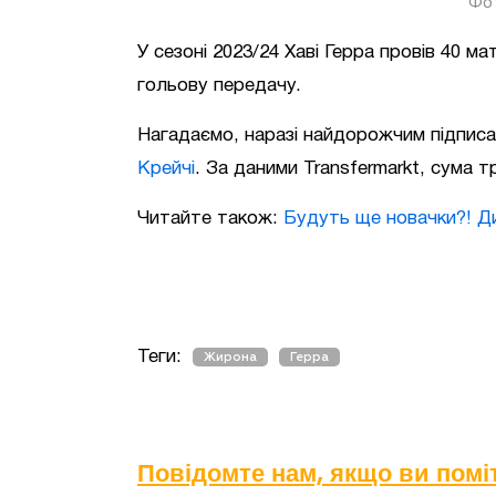
Фот
У сезоні 2023/24 Хаві Герра провів 40 ма
гольову передачу.
Нагадаємо, наразі найдорожчим підпис
Крейчі
. За даними Transfermarkt, сума 
Читайте також:
Будуть ще новачки?! 
Теги:
Жирона
Герра
Повідомте нам, якщо ви пом