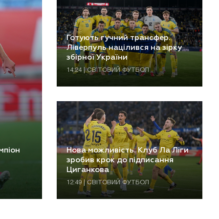
Готують гучний трансфер.
Ліверпуль націлився на зірку
збірної України
14:24 | СВІТОВИЙ ФУТБОЛ
мпіон
Нова можливість. Клуб Ла Ліги
зробив крок до підписання
Циганкова
12:49 | СВІТОВИЙ ФУТБОЛ