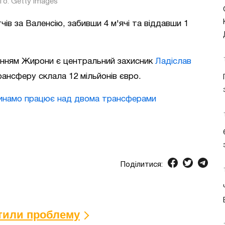
о: Getty images
тчів за Валенсію, забивши 4 м'ячі та віддавши 1
анням Жирони є центральний захисник
Ладіслав
трансферу склала 12 мільйонів євро.
Динамо працює над двома трансферами
Поділитися:
ітили проблему