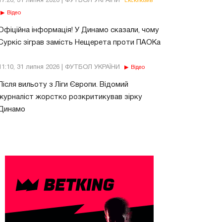
17:26, 31 липня 2026 | ФУТБОЛ УКРАЇНИ
Ексклюзив
Відео
Офіційна інформація! У Динамо сказали, чому
Суркіс зіграв замість Нещерета проти ПАОКа
11:10, 31 липня 2026 | ФУТБОЛ УКРАЇНИ
Відео
Після вильоту з Ліги Європи. Відомий
журналіст жорстко розкритикував зірку
Динамо