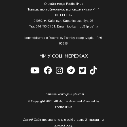
Онлайн-медіа FootballHub
Товариство з обмеженою відповідальністю «1+1
ІНТЕРНЕТ»
04080, м. Київ, вул. Кирилівська, буд. 23
Тел. 044 490 01 01, Email:
footballhub@1plus1.tv
Ідентифікатор в Реєстрі суб’єктіву сфері медіа - R40-
05818
МИ У СОЦ. МЕРЕЖАХ
Полiтика конфiденцiйностi
© Copyright 2026, All Rights Reserved Powered by
FootballHub
Даний Сайт призначено для осіб старше 21 (двадцяти
одного) року.