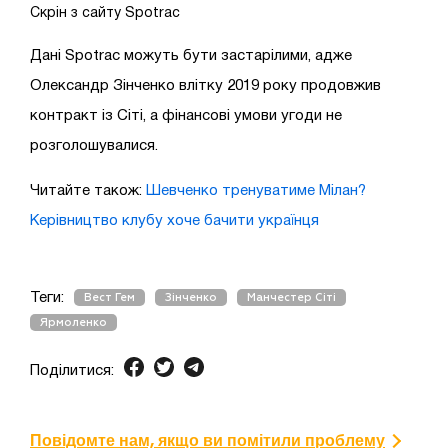
Скрін з сайту Spotrac
Дані Spotrac можуть бути застарілими, адже
Олександр Зінченко влітку 2019 року продовжив
контракт із Сіті, а фінансові умови угоди не
розголошувалися.
Читайте також:
Шевченко тренуватиме Мілан?
Керівництво клубу хоче бачити українця
Теги:
Вест Гем
Зінченко
Манчестер Сіті
Ярмоленко
Поділитися:
Повідомте нам, якщо ви помітили проблему