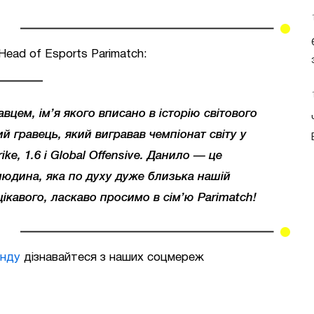
ead of Esports Parimatch:
цем, ім’я якого вписано в історію світового
ий гравець, який вигравав чемпіонат світу у
ike, 1.6 і Global Offensive. Данило — це
людина, яка по духу дуже близька нашій
цікавого, ласкаво просимо в сім’ю Parimatch!
нду
дізнавайтеся з наших соцмереж