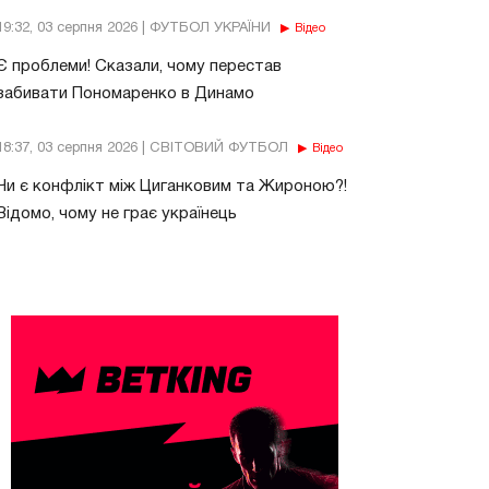
19:32, 03 серпня 2026 | ФУТБОЛ УКРАЇНИ
Відео
Є проблеми! Сказали, чому перестав
забивати Пономаренко в Динамо
18:37, 03 серпня 2026 | СВІТОВИЙ ФУТБОЛ
Відео
Чи є конфлікт між Циганковим та Жироною?!
Відомо, чому не грає українець