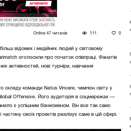
Online 47 читачів
111
0
йбільш відомих і медійних людей у світовому
rimatch оголосили про початок співпраці. Фанатів
них активностей, нові турніри, навчання
.
 складу команди Natus Vincere, чемпіон світу у
і Global Offensive. Його аудиторія в соцмережах —
анило є успішним бізнесменом. Він все так само
 частину своїх проектів реалізує саме в цій сфері.