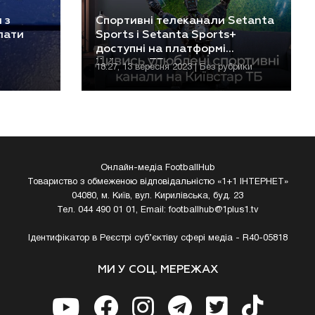
 з
Спортивні телеканали Setanta
лати
Sports і Setanta Sports+
доступні на платформі
Київстар ТБ
18:27, 13 вересня 2023 | Без рубрики
Онлайн-медіа FootballHub
Товариство з обмеженою відповідальністю «1+1 ІНТЕРНЕТ»
04080, м. Київ, вул. Кирилівська, буд. 23
Тел. 044 490 01 01, Email:
footballhub@1plus1.tv
Ідентифікатор в Реєстрі суб’єктіву сфері медіа - R40-05818
МИ У СОЦ. МЕРЕЖАХ