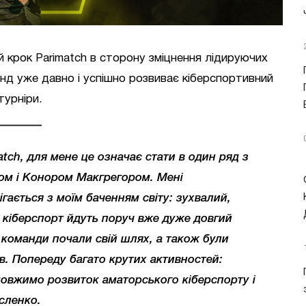
 крок Parimatch в сторону зміцнення лідируючих
енд уже давно і успішно розвиває кіберспортивний
турніри.
tch, для мене це означає стати в один ряд з
ом і Конором Макгрегором. Мені
ігається з моїм баченням світу: зухвалий,
і кіберспорт йдуть поруч вже дуже довгий
 команди почали свій шлях, а також були
в. Попереду багато крутих активностей:
довжимо розвиток аматорського кіберспорту і
сленко.