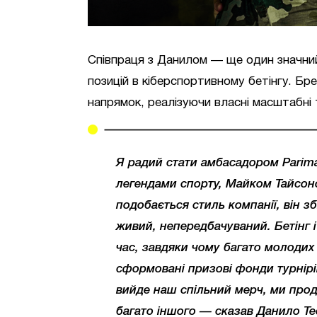
Співпраця з Данилом — ще один значний
позицій в кіберспортивному бетінгу. Бр
напрямок, реалізуючи власні масштабні 
Я радий стати амбасадором Parima
легендами спорту, Майком Тайсон
подобається стиль компанії, він зб
живий, непередбачуваний. Бетінг 
час, завдяки чому багато молодих
сформовані призові фонди турнірі
вийде наш спільний мерч, ми про
багато іншого — сказав Данило Те