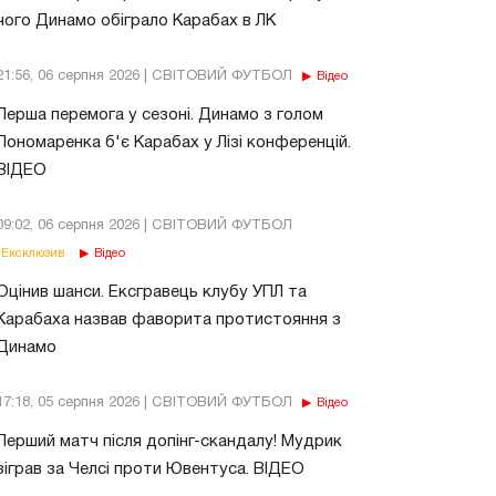
чого Динамо обіграло Карабах в ЛК
21:56, 06 серпня 2026 | СВІТОВИЙ ФУТБОЛ
Відео
Перша перемога у сезоні. Динамо з голом
Пономаренка б'є Карабах у Лізі конференцій.
ВІДЕО
09:02, 06 серпня 2026 | СВІТОВИЙ ФУТБОЛ
Ексклюзив
Відео
Оцінив шанси. Ексгравець клубу УПЛ та
Карабаха назвав фаворита протистояння з
Динамо
17:18, 05 серпня 2026 | СВІТОВИЙ ФУТБОЛ
Відео
Перший матч після допінг-скандалу! Мудрик
зіграв за Челсі проти Ювентуса. ВІДЕО