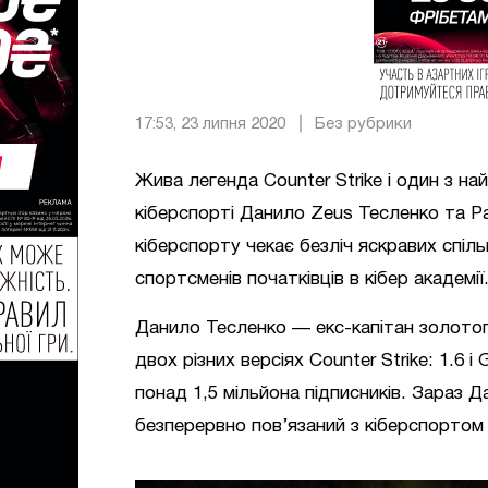
17:53, 23 липня 2020
Без рубрики
Жива легенда Counter Strike і один з на
кіберспорті Данило Zeus Тесленко та Pa
кіберспорту чекає безліч яскравих спіль
спортсменів початківців в кібер академії
Данило Тесленко — екс-капітан золотого
двох різних версіях Counter Strike: 1.6 
понад 1,5 мільйона підписників. Зараз Д
безперервно пов’язаний з кіберспортом і