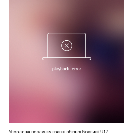
Упродовж поєдинку гравці збірної Бразилії U17