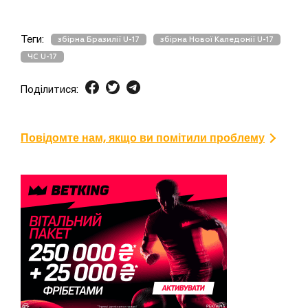
Теги:
збірна Бразилії U-17
збірна Нової Каледонії U-17
ЧС U-17
Поділитися:
Повідомте нам, якщо ви помітили проблему