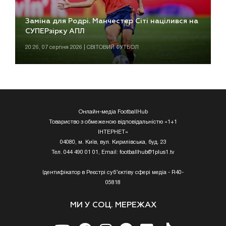
Заміна для Родрі. Манчестер Сіті націлився на
СУПЕРзірку АПЛ
20:26, 07 серпня 2026 | СВІТОВИЙ ФУТБОЛ
Онлайн-медіа FootballHub
Товариство з обмеженою відповідальністю «1+1
ІНТЕРНЕТ»
04080, м. Київ, вул. Кирилівська, буд. 23
Тел. 044 490 01 01, Email:
footballhub@1plus1.tv
Ідентифікатор в Реєстрі суб’єктіву сфері медіа - R40-
05818
МИ У СОЦ. МЕРЕЖАХ