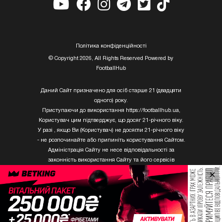
Полiтика конфiденцiйностi
© Copyright 2026, All Rights Reserved Powered by
FootballHub
Даний Сайт призначено для осіб старше 21 (двадцяти
одного) року.
Приступаючи до використання https://footballhub.ua,
Користувач цим підтверджує, що досяг 21-річного віку.
У разі , якщо Ви (Користувач) не досягли 21-річного віку
- не розпочинайте або припиніть користування Сайтом.
Адміністрація Сайту не несе відповідальності за
законність використання Сайту та його сервісів
Користувачем, який не досяг 21-річного віку.
×
Твори Getty Images, що розміщені на сайті, не можуть
бути використані третіми особами без письмового
дозволу ТОВ «ГЛОБАЛ ІМІДЖЕС ЮКРЕЙН.