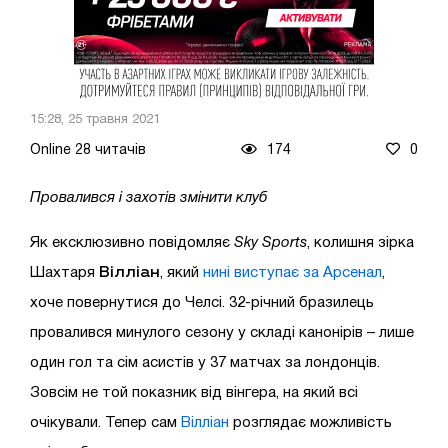
15:28, 25 травня 2021
Online 28 читачів
174
0
Провалився і захотів змінити клуб
Як ексклюзивно повідомляє
Sky Sports
, колишня зірка
Вілліан
Шахтаря
, який
нині виступає за Арсенал
,
хоче повернутися до Челсі. 32-річний бразилець
провалився минулого сезону у складі канонірів – лише
один гол та сім асистів у 37 матчах за лондонців.
Зовсім не той показник від вінгера, на який всі
очікували. Тепер сам
Вілліан
розглядає можливість