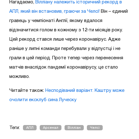
Нагадаємо,
Вілліану належить історичний рекорд в
АПЛ, який він встановив, граючи за Челсі!
Він – єдиний
гравець у чемпіонаті Англії, якому вдалося
відзначитися голом в кожному з 12-ти місяців року.
Цей рекорд стався лише через коронавірус. Адже
раніше у липні команди перебували у відпустці і не
грали в цей період. Проте тепер через перенесення
матчів внаслідок пандемії коронавірусу, це стало
можливо.
Читайте також:
Несподіваний варіант. Каштру може
очолити ексклуб сина Луческу
Теги:
АПЛ
Арсенал
Вілліан
Челсі