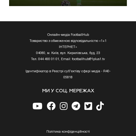
Онлайн-медіа FootballHub
Товариство з обмеженою відповідальністю «1+1
ІНТЕРНЕТ»
04080, м. Київ, вул. Кирилівська, буд. 23
Тел. 044 490 01 01, Email:
footballhub@1plus1.tv
Ідентифікатор в Реєстрі суб’єктіву сфері медіа - R40-
05818
МИ У СОЦ. МЕРЕЖАХ
Полiтика конфiденцiйностi