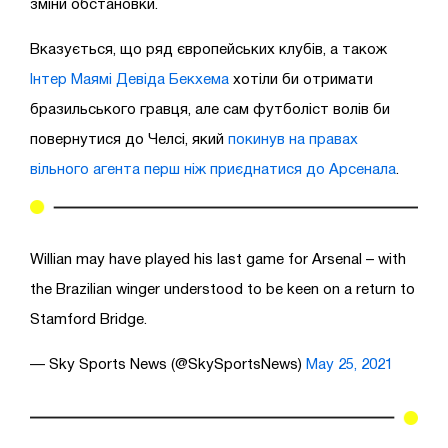
зміни обстановки.
Вказується, що ряд європейських клубів, а також
Інтер Маямі Девіда Бекхема
хотіли би отримати
бразильського гравця, але сам футболіст волів би
повернутися до Челсі, який
покинув на правах
вільного агента перш ніж приєднатися до Арсенала
.
Willian may have played his last game for Arsenal – with
the Brazilian winger understood to be keen on a return to
Stamford Bridge.
— Sky Sports News (@SkySportsNews)
May 25, 2021