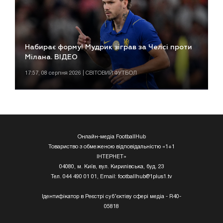
Набирає форму! Мудрик зіграв за Челсі проти
Мілана. ВІДЕО
17:57, 08 серпня 2026 | СВІТОВИЙ ФУТБОЛ
Онлайн-медіа FootballHub
Товариство з обмеженою відповідальністю «1+1
ІНТЕРНЕТ»
04080, м. Київ, вул. Кирилівська, буд. 23
Тел. 044 490 01 01, Email:
footballhub@1plus1.tv
Ідентифікатор в Реєстрі суб’єктіву сфері медіа - R40-
05818