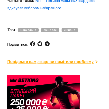
Читайте також:
Він — гольова машина© Гвардіола
здивував вибором найкращого
Теги:
Барселона
Дембеле
Динамо
Поділитися:
Повідомте нам, якщо ви помітили проблему