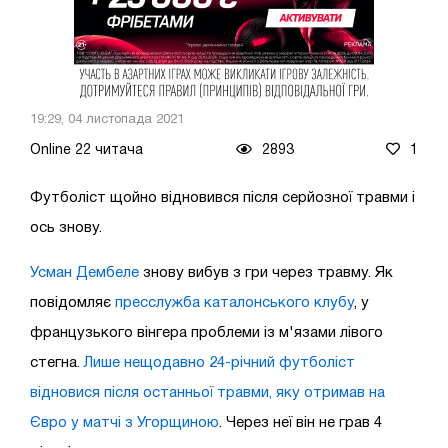
19:29, 04 листопада 2021
Online 22 читача
2893
1
Футболіст щойно відновився після серйозної травми і
ось знову.
Усман Дембеле
знову вибув з гри через травму. Як
повідомляє
пресслужба каталонського клубу
, у
французького вінгера проблеми із м'язами лівого
стегна.
Лише нещодавно 24-річний футболіст
відновися після останньої травми, яку отримав на
Євро у матчі з Угорщиною
. Через неї він не грав 4