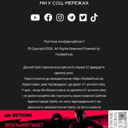
МИ У СОЦ. МЕРЕЖАХ
Полiтика конфiденцiйностi
© Copyright 2026, All Rights Reserved Powered by
FootballHub
Даний Сайт призначено для осіб старше 21 (двадцяти
одного) року.
Приступаючи до використання https://footballhub.ua,
Користувач цим підтверджує, що досяг 21-річного віку.
У разі , якщо Ви (Користувач) не досягли 21-річного віку
- не розпочинайте або припиніть користування Сайтом.
Адміністрація Сайту не несе відповідальності за
законність використання Сайту та його сервісів
Користувачем, який не досяг 21-річного віку.
×
Твори Getty Images, що розміщені на сайті, не можуть