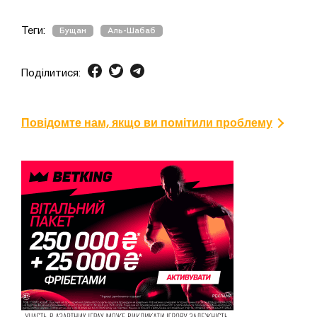
Теги:
Бущан
Аль-Шабаб
Поділитися:
Повідомте нам, якщо ви помітили проблему