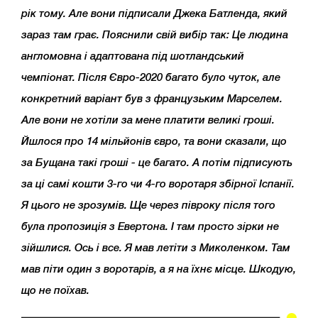
рік тому. Але вони підписали Джека Батленда, який
зараз там грає. Пояснили свій вибір так: Це людина
англомовна і адаптована під шотландський
чемпіонат. Після Євро-2020 багато було чуток, але
конкретний варіант був з французьким Марселем.
Але вони не хотіли за мене платити великі гроші.
Йшлося про 14 мільйонів євро, та вони сказали, що
за Бущана такі гроші - це багато. А потім підписують
за ці самі кошти 3-го чи 4-го воротаря збірної Іспанії.
Я цього не зрозумів. Ще через півроку після того
була пропозиція з Евертона. І там просто зірки не
зійшлися. Ось і все. Я мав летіти з Миколенком. Там
мав піти один з воротарів, а я на їхнє місце. Шкодую,
що не поїхав.