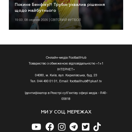
Покине Бенфіку?! Трубін ухвалив рішення
щодо майбутнього
19:03, 08 серпня 2026 | СВІТОВИЙ ФУТБОЛ
Онлайн-медіа FootballHub
Товариство з обмеженою відповідальністю «1+1
ІНТЕРНЕТ»
04080, м. Київ, вул. Кирилівська, буд. 23
Тел. 044 490 01 01, Email:
footballhub@1plus1.tv
Ідентифікатор в Реєстрі суб’єктіву сфері медіа - R40-
05818
МИ У СОЦ. МЕРЕЖАХ