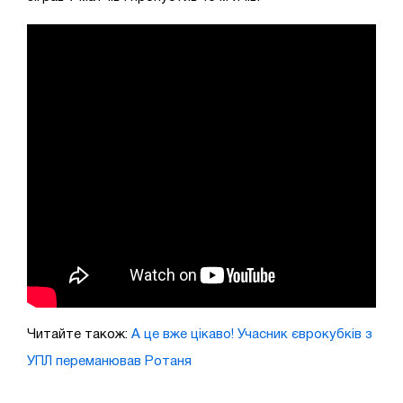
Читайте також:
А це вже цікаво! Учасник єврокубків з
УПЛ переманював Ротаня