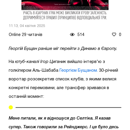
11:13, 04 квітня 2025
Online 29 читачів
514
0
Георгій Бущан раніше міг перейти з Динамо в Європу.
На
ютуб-каналі Ігор Циганик
вийшло інтерв'ю з
голкіпером Аль-Шабаба
Георгієм Бущаном.
30-річний
воротар розсекретив список клубів, з якими велися
конкретні перемовини, але трансфер зривався в
останній момент:
Мене питали, як я відношуся до Селтіка. Я казав
супер. Також говорили за Рейнджерс. І це було десь