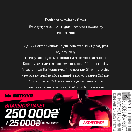
Полiтика конфiденцiйностi
© Copyright 2026, All Rights Reserved Powered by
FootballHub
Даний Сайт призначено для осіб старше 21 (двадцяти
одного) року.
Приступаючи до використання https://footballhub.ua,
Користувач цим підтверджує, що досяг 21-річного віку.
У разі , якщо Ви (Користувач) не досягли 21-річного віку
- не розпочинайте або припиніть користування Сайтом.
Адміністрація Сайту не несе відповідальності за
законність використання Сайту та його сервісів
Користувачем, який не досяг 21-річного віку.
×
Твори Getty Images, що розміщені на сайті, не можуть
бути використані третіми особами без письмового
дозволу ТОВ «ГЛОБАЛ ІМІДЖЕС ЮКРЕЙН.