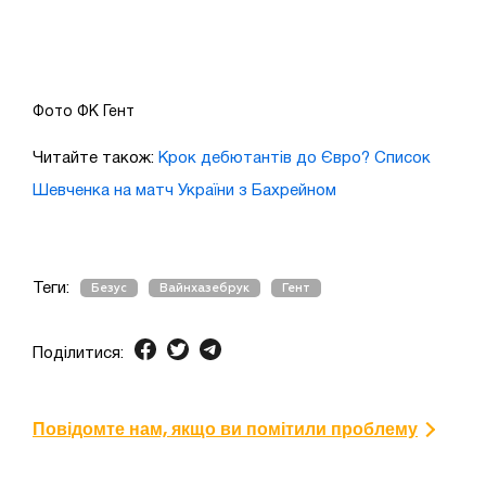
Фото ФК Гент
Читайте також:
Крок дебютантів до Євро? Список
Шевченка на матч України з Бахрейном
Теги:
Безус
Вайнхазебрук
Гент
Поділитися:
Повідомте нам, якщо ви помітили проблему