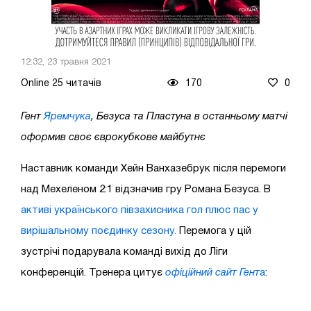
12:32, 23 травня 2021
Online 25 читачів
170
0
Гент
Яремчука
, Безуса та Пластуна в останньому матчі
оформив своє єврокубкове майбутнє
Наставник команди Хейн Ванхазебрук після перемоги
над Мехеленом 2:1 відзначив гру Романа Безуса. В
активі українського півзахисника гол плюс пас у
вирішальному поєдинку сезону.
Перемога у цій
зустрічі подарувала команді вихід до Ліги
конференцій. Тренера цитує
офіційний сайт Гент
а
: