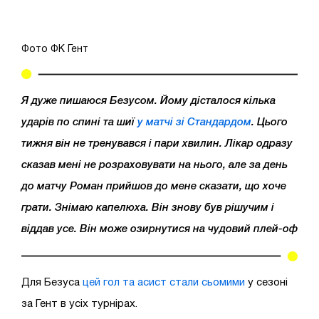
Фото ФК Гент
Я дуже пишаюся Безусом. Йому дісталося кілька
ударів по спині та шиї
у матчі зі Стандардом
. Цього
тижня він не тренувався і пари хвилин. Лікар одразу
сказав мені не розраховувати на нього, але за день
до матчу Роман прийшов до мене сказати, що хоче
грати. Знімаю капелюха. Він знову був рішучим і
віддав усе. Він може озирнутися на чудовий плей-оф
Для Безуса
цей гол та асист стали сьомими
у сезоні
за Гент в усіх турнірах.