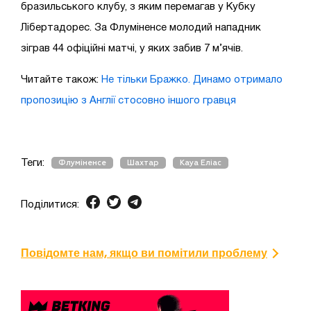
бразильського клубу, з яким перемагав у Кубку
Лібертадорес. За Флуміненсе молодий нападник
зіграв 44 офіційні матчі, у яких забив 7 м’ячів.
Читайте також:
Не тільки Бражко. Динамо отримало
пропозицію з Англії стосовно іншого гравця
Теги:
Флуміненсе
Шахтар
Кауа Еліас
Поділитися:
Повідомте нам, якщо ви помітили проблему