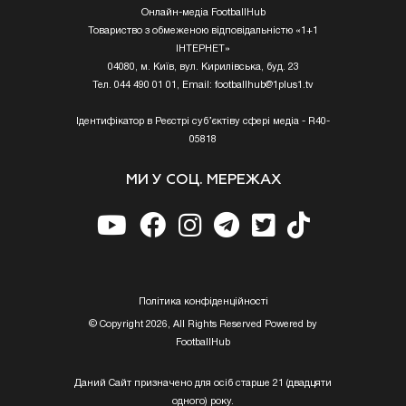
Онлайн-медіа FootballHub
Товариство з обмеженою відповідальністю «1+1
ІНТЕРНЕТ»
04080, м. Київ, вул. Кирилівська, буд. 23
Тел. 044 490 01 01, Email:
footballhub@1plus1.tv
Ідентифікатор в Реєстрі суб’єктіву сфері медіа - R40-
05818
МИ У СОЦ. МЕРЕЖАХ
Полiтика конфiденцiйностi
© Copyright 2026, All Rights Reserved Powered by
FootballHub
Даний Сайт призначено для осіб старше 21 (двадцяти
одного) року.