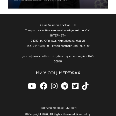
Онлайн-медіа FootballHub
Товариство з обмеженою відповідальністю «1+1
ІНТЕРНЕТ»
04080, м. Київ, вул. Кирилівська, буд. 23
Тел. 044 490 01 01, Email:
footballhub@1plus1.tv
Ідентифікатор в Реєстрі суб’єктіву сфері медіа - R40-
05818
МИ У СОЦ. МЕРЕЖАХ
Полiтика конфiденцiйностi
© Copyright 2026, All Rights Reserved Powered by