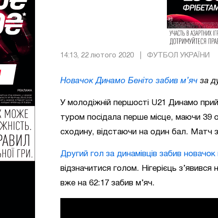
14:13, 22 лютого 2020
ФУТБОЛ УКРАЇНИ
Новачок Динамо Беніто забив м’яч
за д
У молодіжній першості U21 Динамо при
туром посідала перше місце, маючи 39 о
сходину, відстаючи на один бал. Матч 
Другий гол за динамівців забив новачок
відзначитися голом. Нігерієць з’явився н
вже на 62:17 забив м’яч.