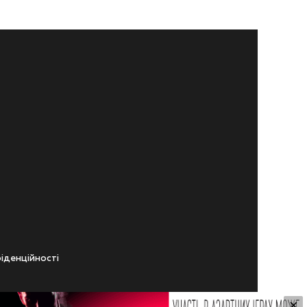
iденцiйностi
×
ічного віку.