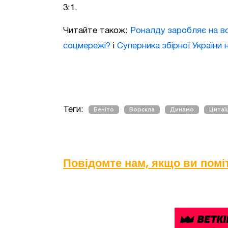
3:1.
Читайте також:
Роналду заробляє на вс
соцмережі?
і
Суперника збірної України
Теги:
Беніто
Ворскла
Динамо
Цитаї
Повідомте нам, якщо ви пом