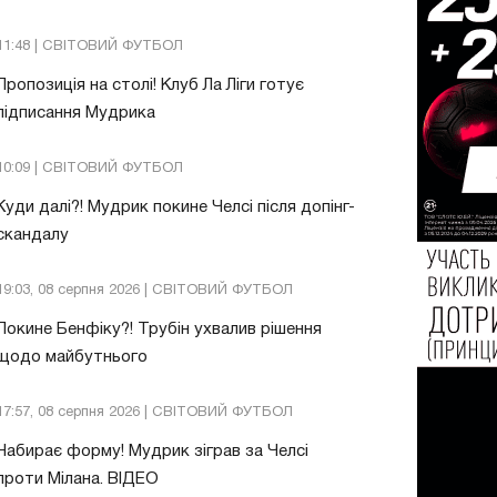
11:48 | СВІТОВИЙ ФУТБОЛ
Пропозиція на столі! Клуб Ла Ліги готує
підписання Мудрика
10:09 | СВІТОВИЙ ФУТБОЛ
Куди далі?! Мудрик покине Челсі після допінг-
скандалу
19:03, 08 серпня 2026 | СВІТОВИЙ ФУТБОЛ
Покине Бенфіку?! Трубін ухвалив рішення
щодо майбутнього
17:57, 08 серпня 2026 | СВІТОВИЙ ФУТБОЛ
Набирає форму! Мудрик зіграв за Челсі
проти Мілана. ВІДЕО