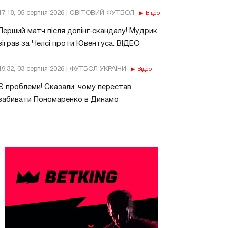
17:18, 05 серпня 2026 | СВІТОВИЙ ФУТБОЛ
Відео
Перший матч після допінг-скандалу! Мудрик
зіграв за Челсі проти Ювентуса. ВІДЕО
19:32, 03 серпня 2026 | ФУТБОЛ УКРАЇНИ
Відео
Є проблеми! Сказали, чому перестав
забивати Пономаренко в Динамо