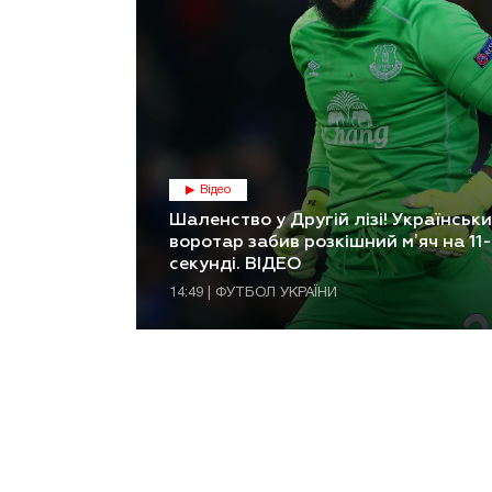
Відео
Шаленство у Другій лізі! Українськ
воротар забив розкішний мʼяч на 11
секунді. ВІДЕО
14:49 | ФУТБОЛ УКРАЇНИ