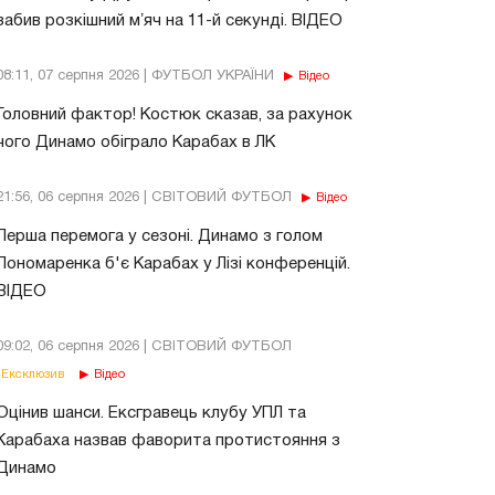
забив розкішний мʼяч на 11-й секунді. ВІДЕО
08:11, 07 серпня 2026 | ФУТБОЛ УКРАЇНИ
Відео
Головний фактор! Костюк сказав, за рахунок
чого Динамо обіграло Карабах в ЛК
21:56, 06 серпня 2026 | СВІТОВИЙ ФУТБОЛ
Відео
Перша перемога у сезоні. Динамо з голом
Пономаренка б'є Карабах у Лізі конференцій.
ВІДЕО
09:02, 06 серпня 2026 | СВІТОВИЙ ФУТБОЛ
Ексклюзив
Відео
Оцінив шанси. Ексгравець клубу УПЛ та
Карабаха назвав фаворита протистояння з
Динамо