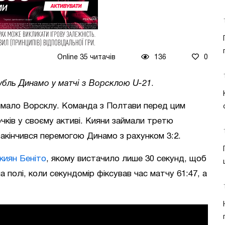
Online 35 читачів
136
0
убль Динамо у матчі з Ворсклою U-21
.
ймало Ворсклу. Команда з Полтави перед цим
чків у своєму активі. Кияни займали третю
закінчився перемогою Динамо з рахунком 3:2.
 киян Беніто
, якому вистачило лише 30 секунд, щоб
а полі, коли секундомір фіксував час матчу 61:47, а