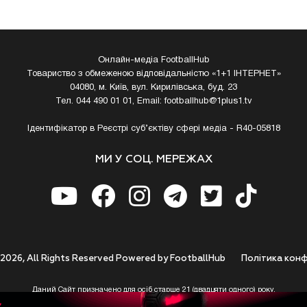
Онлайн-медіа FootballHub
Товариство з обмеженою відповідальністю «1+1 ІНТЕРНЕТ»
04080, м. Київ, вул. Кирилівська, буд. 23
Тел. 044 490 01 01, Email:
footballhub@1plus1.tv
Ідентифікатор в Реєстрі суб’єктіву сфері медіа - R40-05818
МИ У СОЦ. МЕРЕЖАХ
 2026, All Rights Reserved Powered by FootballHub
Полiтика конф
Даний Сайт призначено для осіб старше 21 (двадцяти одного) року.
 до використання https://footballhub.ua, Користувач цим підтверджує, що досяг 21-р