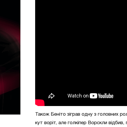
Також Беніто зіграв одну з головних рол
кут воріт, але голкіпер Ворскли відбив,