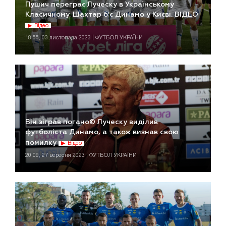
Пушич переграє Луческу в Українському
Класичному. Шахтар б'є Динамо у Києві. ВІДЕО
Відео
18:55, 03 листопада 2023 | ФУТБОЛ УКРАЇНИ
Він зіграв погано© Луческу виділив
футболіста Динамо, а також визнав свою
помилку
Відео
20:09, 27 вересня 2023 | ФУТБОЛ УКРАЇНИ