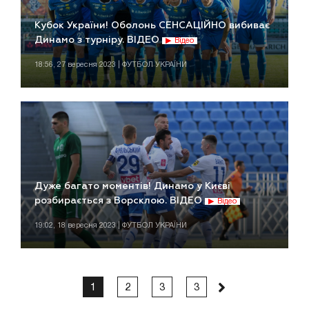
Кубок України! Оболонь СЕНСАЦІЙНО вибиває
Динамо з турніру. ВІДЕО
Відео
18:56, 27 вересня 2023 | ФУТБОЛ УКРАЇНИ
Дуже багато моментів! Динамо у Києві
розбирається з Ворсклою. ВІДЕО
Відео
19:02, 18 вересня 2023 | ФУТБОЛ УКРАЇНИ
1
2
3
3