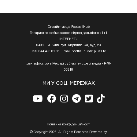
Онлайн-медіа FootballHub
Товариство з обмеженою відповідальністю «1+1
ІНТЕРНЕТ»
04080, м. Київ, вул. Кирилівська, буд. 23
Тел. 044 490 01 01, Email:
footballhub@1plus1.tv
Ідентифікатор в Реєстрі суб’єктіву сфері медіа - R40-
05818
МИ У СОЦ. МЕРЕЖАХ
Полiтика конфiденцiйностi
© Copyright 2026, All Rights Reserved Powered by