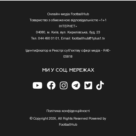
Онлайн-медіа FootballHub
Товариство з обмеженою відповідальністю «1+1
ІНТЕРНЕТ»
04080, м. Київ, вул. Кирилівська, буд. 23
Тел. 044 490 01 01, Email:
footballhub@1plus1.tv
Ідентифікатор в Реєстрі суб’єктіву сфері медіа - R40-
05818
МИ У СОЦ. МЕРЕЖАХ
Полiтика конфiденцiйностi
© Copyright 2026, All Rights Reserved Powered by
FootballHub