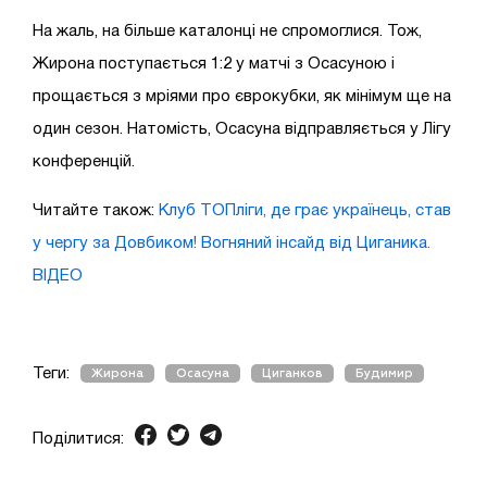
На жаль, на більше каталонці не спромоглися. Тож,
Жирона поступається 1:2 у матчі з Осасуною і
прощається з мріями про єврокубки, як мінімум ще на
один сезон. Натомість, Осасуна відправляється у Лігу
конференцій.
Читайте також:
Клуб ТОПліги, де грає українець, став
у чергу за Довбиком! Вогняний інсайд від Циганика.
ВІДЕО
Теги:
Жирона
Осасуна
Циганков
Будимир
Поділитися: