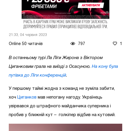
21:33, 04 червня 2023
Online 50 читачів
797
1
В останньому турі Ла Ліги Жирона з Віктором
Циганковим грала на виїзді з Осасуною.
На кону була
путівка до Ліги конференцій
.
У першому таймі жодна з команд не зуміла забити,
хоч
Циганков
мав непогану нагоду. Українець
увірвався до штрафного майданчика суперника і
пробив у ближній кут – голкіпер відбив на кутовий.