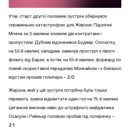
Утім, старт другої половини зустрічі обернувся
справжньою катастрофою для Жирони. Підопічні
Мічела за 3 хвилини зловили дві контратаки і
пропустили. Дублем відзначився Будімір. Спочатку,
на 52-й хвилині, нападник замкнув простріл з лівого
флангу від Бархи, а потім, на 55-й хвилині, форвард по
повній скористався передачею Монкайоли і з близької
2:0
відстані прошив голкіпера –
.
Жирона, якій у цій зустрічі потрібна була тільки
перемога, зуміла відквитати один гол на 75-й хвилині.
Циганков виконав навіс до штрафного майданчика
Осасуни і Рейньєр головою пробив під поперечку –
2:1
.