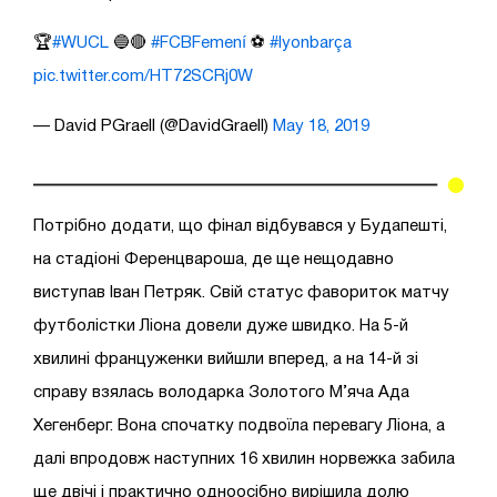
🏆
#WUCL
🔵🔴
#FCBFemení
⚽️
#lyonbarça
pic.twitter.com/HT72SCRj0W
— David PGraell (@DavidGraell)
May 18, 2019
Потрібно додати, що фінал відбувався у Будапешті,
на стадіоні Ференцвароша, де ще нещодавно
виступав Іван Петряк. Свій статус фавориток матчу
футболістки Ліона довели дуже швидко. На 5-й
хвилині француженки вийшли вперед, а на 14-й зі
справу взялась володарка Золотого М’яча Ада
Хегенберг. Вона спочатку подвоїла перевагу Ліона, а
далі впродовж наступних 16 хвилин норвежка забила
ще двічі і практично одноосібно вирішила долю