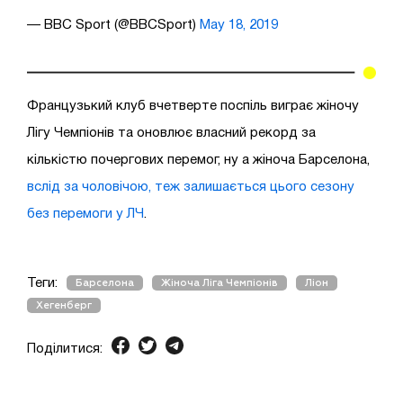
— BBC Sport (@BBCSport)
May 18, 2019
Французький клуб вчетверте поспіль виграє жіночу
Лігу Чемпіонів та оновлює власний рекорд за
кількістю почергових перемог, ну а жіноча Барселона,
вслід за чоловічою, теж залишається цього сезону
без перемоги у ЛЧ
.
Теги:
Барселона
Жіноча Ліга Чемпіонів
Ліон
Хегенберг
Поділитися: