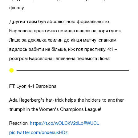
фіналу.
Другий тайм був абсолютною формальністю.
Барселона практично не мала шансів на порятунок.
Лише за декілька хвилин до кінця матчу іспанкам
вдалось забити не більше, ніж гол престижу. 4:1 –
розгром Барселона і впевнена перемога Ліона.
FT: Lyon 4-1 Barcelona
Ada Hegerberg's hat-trick helps the holders to another
triumph in the Women's Champions League!
Reaction:
https://t.co/wOLCkV2dLo
#WUCL
pic.twitter.com/onxesukHDz