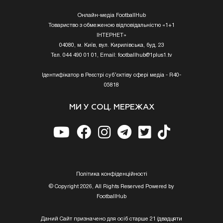
Онлайн-медіа FootballHub
Товариство з обмеженою відповідальністю «1+1
ІНТЕРНЕТ»
04080, м. Київ, вул. Кирилівська, буд. 23
Тел. 044 490 01 01, Email:
footballhub@1plus1.tv
Ідентифікатор в Реєстрі суб’єктіву сфері медіа - R40-
05818
МИ У СОЦ. МЕРЕЖАХ
Полiтика конфiденцiйностi
© Copyright 2026, All Rights Reserved Powered by
FootballHub
Даний Сайт призначено для осіб старше 21 (двадцяти