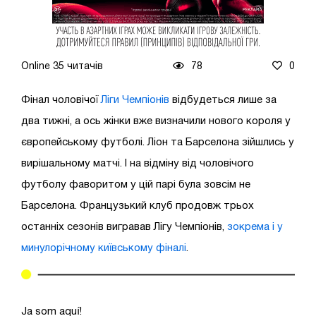
Online 35 читачів
78
0
Фінал чоловічої
Ліги Чемпіонів
відбудеться лише за
два тижні, а ось жінки вже визначили нового короля у
європейському футболі. Ліон та Барселона зійшлись у
вирішальному матчі. І на відміну від чоловічого
футболу фаворитом у цій парі була зовсім не
Барселона. Французький клуб продовж трьох
останніх сезонів вигравав Лігу Чемпіонів,
зокрема і у
минулорічному київському фіналі
.
Ja som aquí!