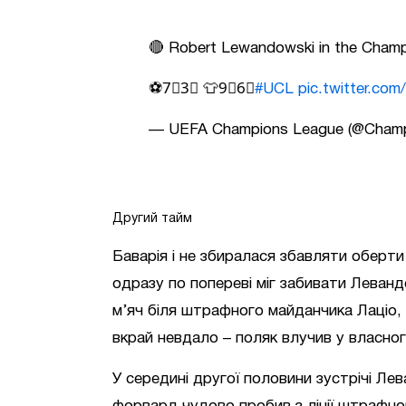
🔴 Robert Lewandowski in the Cham
⚽️7⃣3⃣ 👕9⃣6⃣
#UCL
pic.twitter.co
— UEFA Champions League (@Cham
Другий тайм
Баварія і не збиралася збавляти оберт
одразу по попереві міг забивати Леван
м’яч біля штрафного майданчика Лаціо, 
вкрай невдало – поляк влучив у власног
У середині другої половини зустрічі Ле