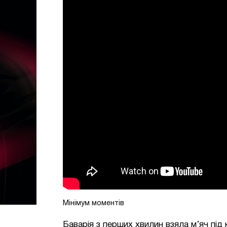
Мінімум моментів
Баварія з перших хвилин взяла м’яч під