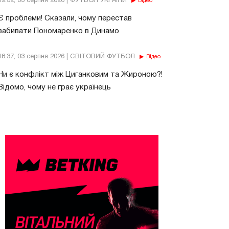
19:32, 03 серпня 2026 | ФУТБОЛ УКРАЇНИ
Відео
Є проблеми! Сказали, чому перестав
забивати Пономаренко в Динамо
18:37, 03 серпня 2026 | СВІТОВИЙ ФУТБОЛ
Відео
Чи є конфлікт між Циганковим та Жироною?!
Відомо, чому не грає українець