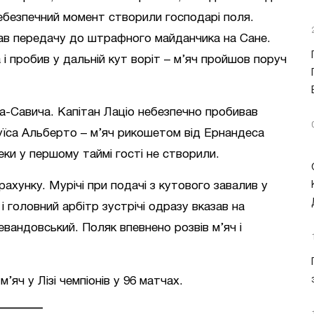
ебезпечний момент створили господарі поля.
ддав передачу до штрафного майданчика на Сане.
 і пробив у дальній кут воріт – м’яч пройшов поруч
а-Савича. Капітан Лаціо небезпечно пробивав
Луїса Альберто – м’яч рикошетом від Ернандеса
еки у першому таймі гості не створили.
рахунку. Мурічі при подачі з кутового завалив у
головний арбітр зустрічі одразу вказав на
евандовський. Поляк впевнено розвів м’яч і
яч у Лізі чемпіонів у 96 матчах.