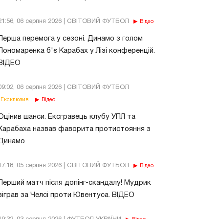
21:56, 06 серпня 2026 | СВІТОВИЙ ФУТБОЛ
Відео
Перша перемога у сезоні. Динамо з голом
Пономаренка б'є Карабах у Лізі конференцій.
ВІДЕО
09:02, 06 серпня 2026 | СВІТОВИЙ ФУТБОЛ
Ексклюзив
Відео
Оцінив шанси. Ексгравець клубу УПЛ та
Карабаха назвав фаворита протистояння з
Динамо
17:18, 05 серпня 2026 | СВІТОВИЙ ФУТБОЛ
Відео
Перший матч після допінг-скандалу! Мудрик
зіграв за Челсі проти Ювентуса. ВІДЕО