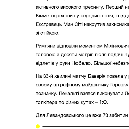
активного високого пресингу. Перший н
Кімміх перехопив у середині поля, і ві
Ексгравець Ман Сіті накрутив захисника
зі стійкою.
Римляни відповіли моментом Мілінкович
головою з десяти метрів після подачі 
відлетів у руки Нюбелю. Більшої небезп
На 33-й хвилині матчу Баварія повела у 
своєму штрафному майданчику Горецку і 
позначку. Пенальті взявся виконувати Л
1:0.
голкіпера по різних кутах –
Для Левандовського це вже 73 забитий м’