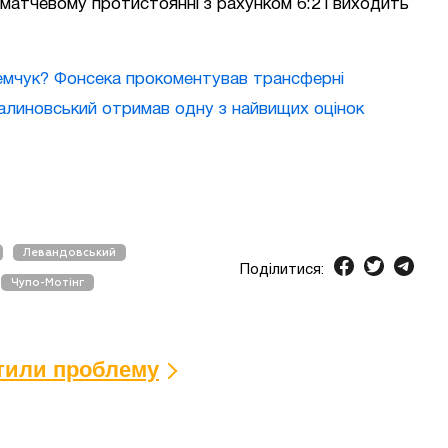
матчевому протистоянні з рахунком 6:2 і виходить
емчук? Фонсека прокоментував трансферні
алиновський отримав одну з найвищих оцінок
Левандовський
Поділитися:
Чупо-Мотінг
ітили проблему