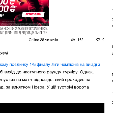
Online 38 читачів
168
0
хені
ому поєдинку 1/8 фіналу Ліги чемпіонів на виїзді з
бі вихід до наступного раунду турніру. Однак,
випустив на матч-відповідь, який проходив на
д, за винятком Ноєра. У цій зустрічі ворота