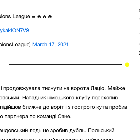
pions League = 🔥🔥🔥
m/ykakION7V9
pionsLeague)
March 17, 2021
и і продовжувала тиснути на ворота Лаціо. Майже
довський. Нападник німецького клубу перехопив
підійшов ближче до воріт і з гострого кута пробив
о партнера по команді Сане.
вандовський ледь не зробив дубль. Польський