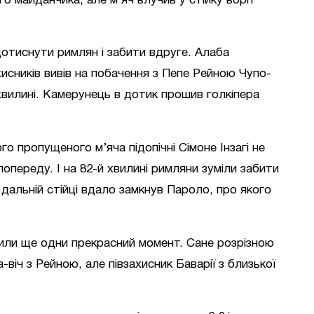
о майданчика, але м’яч влучив у стійку воріт
 дотиснути римлян і забити вдруге. Алаба
исників вивів на побачення з Пепе Рейною Чупо-
 хвилині. Камерунець в дотик прошив голкіпера
го пропущеного м’яча підопічні Сімоне Інзагі не
опереду. І на 82-й хвилині римляни зуміли забити
дальній стійці вдало замкнув Пароло, про якого
рили ще одни прекрасний момент. Сане розрізною
-віч з Рейною, але півзахисник Баварії з близької