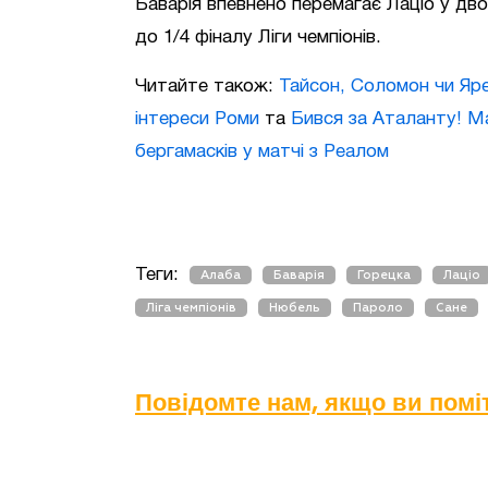
Баварія впевнено перемагає Лаціо у дво
до 1/4 фіналу Ліги чемпіонів.
Читайте також:
Тайсон, Соломон чи Яр
інтереси Роми
та
Бився за Аталанту! М
бергамасків у матчі з Реалом
Теги:
Алаба
Баварія
Горецка
Лаціо
Ліга чемпіонів
Нюбель
Пароло
Сане
Повідомте нам, якщо ви пом