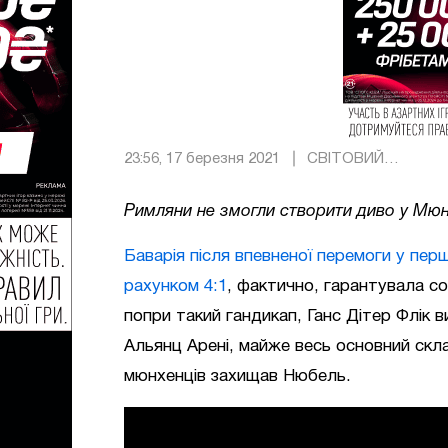
23:56, 17 березня 2021
СВІТОВИЙ
ФУТБОЛ
Римляни не змогли створити диво у Мюн
Баварія після впевненої перемоги у перш
рахунком 4:1
, фактично, гарантувала со
попри такий гандикап, Ганс Дітер Флік 
Альянц Арені, майже весь основний скла
мюнхенців захищав Нюбель.