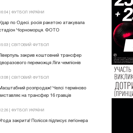
16:04 | ФУТБОЛ УКРАЇНИ
Удар по Одесі. росія ракетою атакувала
стадіон Чорноморця. ФОТО
15:03 | СВІТОВИЙ ФУТБОЛ
Ліверпуль закрив коштовний трансфер
дворазового переможця Ліги чемпіонів
13:08 | СВІТОВИЙ ФУТБОЛ
Масштабний розпродаж! Челсі терміново
виставляє на трансфер 16 гравців
12:26 | ФУТБОЛ УКРАЇНИ
Угода закрита! Полісся підписує легіонера