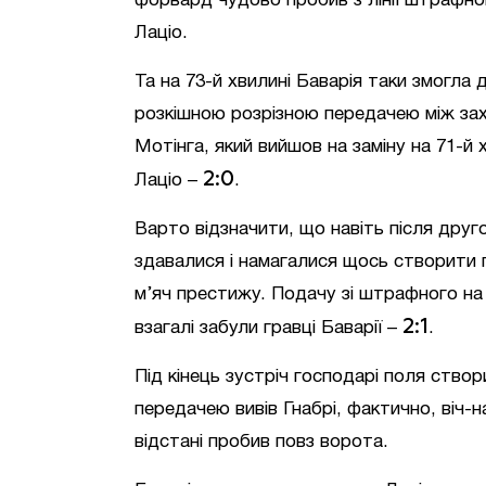
форвард чудово пробив з лінії штрафног
Лаціо.
Та на 73-й хвилині Баварія таки змогла
розкішною розрізною передачею між зах
Мотінга, який вийшов на заміну на 71-й
2:0
Лаціо –
.
Варто відзначити, що навіть після друго
здавалися і намагалися щось створити п
м’яч престижу. Подачу зі штрафного на 
2:1
взагалі забули гравці Баварії –
.
Під кінець зустріч господарі поля ство
передачею вивів Гнабрі, фактично, віч-на
відстані пробив повз ворота.