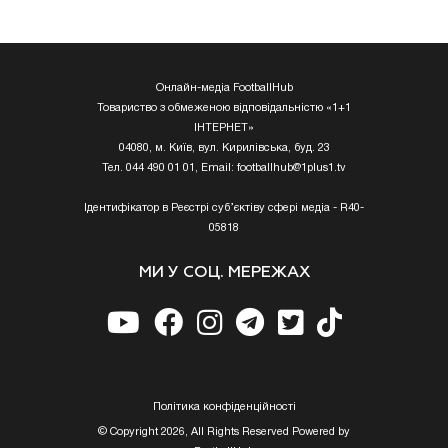
Онлайн-медіа FootballHub
Товариство з обмеженою відповідальністю «1+1
ІНТЕРНЕТ»
04080, м. Київ, вул. Кирилівська, буд. 23
Тел. 044 490 01 01, Email:
footballhub@1plus1.tv
Ідентифікатор в Реєстрі суб’єктіву сфері медіа - R40-
05818
МИ У СОЦ. МЕРЕЖАХ
Полiтика конфiденцiйностi
© Copyright 2026, All Rights Reserved Powered by