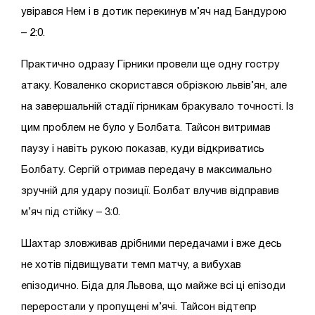
увірався Нем і в дотик перекинув м’яч над Бандурою
– 2:0.
Практично одразу Гірники провели ще одну гостру
атаку. Коваленко скористався обрізкою львів’ян, але
на завершальній стадії гірникам бракувало точності. Із
цим проблем не було у Болбата. Тайсон витримав
паузу і навіть рукою показав, куди відкриватись
Болбату. Сергій отримав передачу в максимально
зручній для удару позиції. Болбат влучив відправив
м’яч під стійку – 3:0.
Шахтар зловживав дрібними передачами і вже десь
не хотів підвищувати темп матчу, а вибухав
епізодично. Біда для Львова, що майже всі ці епізоди
переростали у пропущені м’ячі. Тайсон відтепр