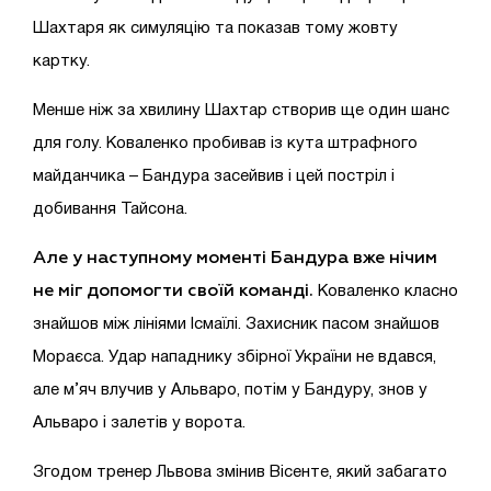
Шахтаря як симуляцію та показав тому жовту
картку.
Менше ніж за хвилину Шахтар створив ще один шанс
для голу. Коваленко пробивав із кута штрафного
майданчика – Бандура засейвив і цей постріл і
добивання Тайсона.
Але у наступному моменті Бандура вже нічим
не міг допомогти своїй команді.
Коваленко класно
знайшов між лініями Ісмаїлі. Захисник пасом знайшов
Мораєса. Удар нападнику збірної України не вдався,
але м’яч влучив у Альваро, потім у Бандуру, знов у
Альваро і залетів у ворота.
Згодом тренер Львова змінив Вісенте, який забагато