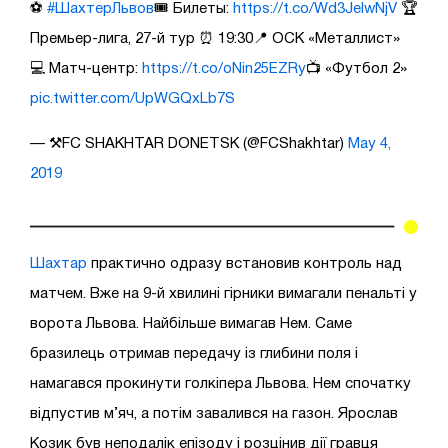
⚽
#ШахтерЛьвов
🎟 Билеты:
https://t.co/Wd3JelwNjV
🏆
Премьер-лига, 27-й тур ⏰ 19:30📍 ОСК «Металлист»
💻 Матч-центр:
https://t.co/oNin25EZRy
📺 «Футбол 2»
pic.twitter.com/UpWGQxLb7S
— ⚒FC SHAKHTAR DONETSK (@FCShakhtar)
May 4,
2019
Шахтар
практично одразу встановив контроль над
матчем. Вже на 9-й хвилині гірники вимагали пенальті у
ворота Львова. Найбільше вимагав Нем. Саме
бразилець отримав передачу із глибини поля і
намагався прокинути голкіпера Львова. Нем спочатку
відпустив м’яч, а потім завалився на газон. Ярослав
Козик був неподалік епізоду і розцінив дії гравця