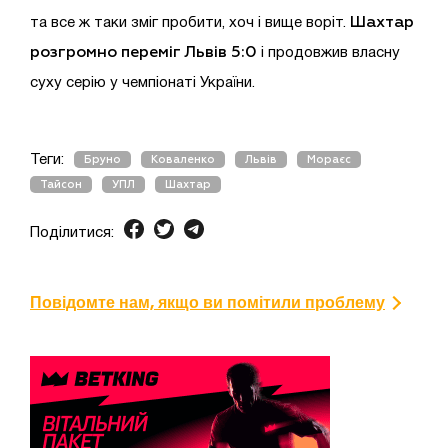
Шахтар
та все ж таки зміг пробити, хоч і вище воріт.
розгромно переміг Львів 5:0
і продовжив власну
суху серію у чемпіонаті України.
Теги:
Бруно
Коваленко
Львів
Мораєс
Тайсон
УПЛ
Шахтар
Поділитися:
Повідомте нам, якщо ви помітили проблему