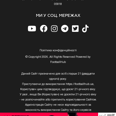
05818
МИ У СОЦ. МЕРЕЖАХ
Полiтика конфiденцiйностi
© Copyright 2026, All Rights Reserved Powered by
FootballHub
Даний Сайт призначено для осіб старше 21 (двадцяти
одного) року.
Приступаючи до використання https://footballhub.ua,
Користувач цим підтверджує, що досяг 21-річного віку.
У разі , якщо Ви (Користувач) не досягли 21-річного віку
- не розпочинайте або припиніть користування Сайтом.
Адміністрація Сайту не несе відповідальності за
законність використання Сайту та його сервісів
Користувачем, який не досяг 21-річного віку.