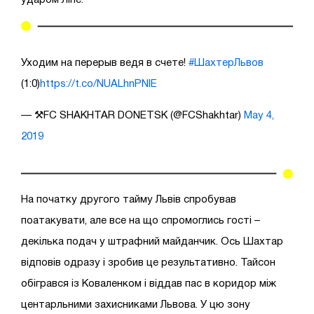
Уходим на перерыв ведя в счете!
#ШахтерЛьвов
(1:0)
https://t.co/NUALhnPNlE
— ⚒FC SHAKHTAR DONETSK (@FCShakhtar)
May 4,
2019
На початку другого тайму Львів спробував
поатакувати, але все на що спромоглись гості –
декілька подач у штрафний майданчик. Ось Шахтар
відповів одразу і зробив це результативно. Тайсон
обігрався із Коваленком і віддав пас в коридор між
центарльними захисниками Львова. У цю зону