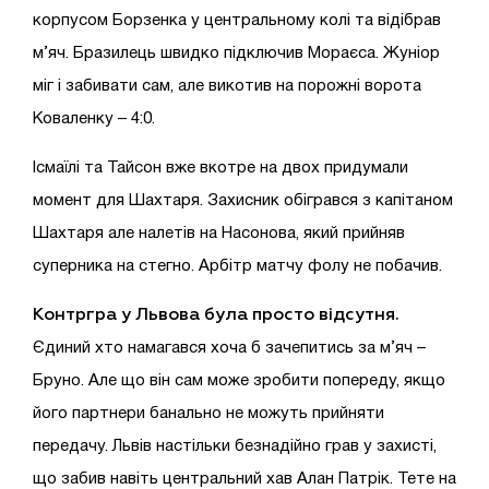
корпусом Борзенка у центральному колі та відібрав
м’яч. Бразилець швидко підключив Мораєса. Жуніор
міг і забивати сам, але викотив на порожні ворота
Коваленку – 4:0.
Ісмаїлі та Тайсон вже вкотре на двох придумали
момент для Шахтаря. Захисник обігрався з капітаном
Шахтаря але налетів на Насонова, який прийняв
суперника на стегно. Арбітр матчу фолу не побачив.
Контргра у Львова була просто відсутня.
Єдиний хто намагався хоча б зачепитись за м’яч –
Бруно. Але що він сам може зробити попереду, якщо
його партнери банально не можуть прийняти
передачу. Львів настільки безнадійно грав у захисті,
що забив навіть центральний хав Алан Патрік. Тете на