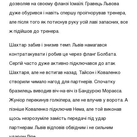
дозволяв на своєму фланзі Ісмаїлі. Гравець Львова
дуже обурився і навіть спершу проігнорував тренера,
але після того як потиснув руку усій лаві запасних, все
ж підійшов до тренера.
Шахтар забив і знизив темп. Львів намагався
контратакувати і робив це через фланг Болбата.
Сергій часто дуже активно підключався до атак
Шахтаря, але не встигав назад. Тайсон і Коваленко
створили чимало нагод для партнерів. Спочатку
бразилець виводив віч-на-віч із Бандурою Мораєса.
Жуніор перекинув голкіпера, але не влучив у ворота. А
пізніше Коваленко підключив Нема, але той виконав
щось незрозуміле замість передачі під удар
партнерам. Львів відповів обвідним і не сильним
ударом Ліпе.