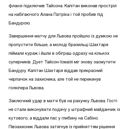
фланзі підключив Тайсона. Капітан виконав простріл
на набігаючого Алана Патріка і той пробив під
Бандурою.
Завершення матчу для Львова пройшло із думкою не
пропустити більше, а молоді бразильці Шахтаря
піймали кураж і йшли в обіграш одразу на кількох
суперників. Дует Тайсон-Ісмаїлі міг знову засмутити
Бандуру. Капітан Шахтаря віддав прекрасний
черпачок на захисника, але той не перекинув
голкіпера Львова.
Заключний удар в матчі був на рахунку Львова. Гості
не стали виконувати подачу у штрафний майданчик із
кутового, а віддали пас у глибину на Сабіно.
Півзахисник Львова затягнув із прийняттям рішення