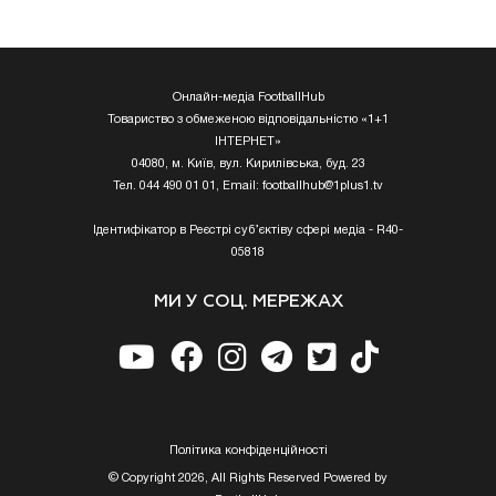
Онлайн-медіа FootballHub
Товариство з обмеженою відповідальністю «1+1
ІНТЕРНЕТ»
04080, м. Київ, вул. Кирилівська, буд. 23
Тел. 044 490 01 01, Email:
footballhub@1plus1.tv
Ідентифікатор в Реєстрі суб’єктіву сфері медіа - R40-
05818
МИ У СОЦ. МЕРЕЖАХ
Полiтика конфiденцiйностi
© Copyright 2026, All Rights Reserved Powered by