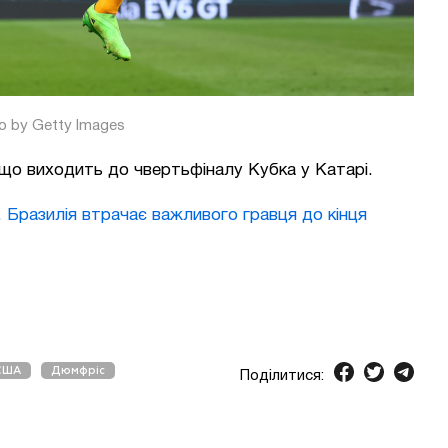
o by Getty Images
о виходить до чвертьфіналу Кубка у Катарі.
 Бразилія втрачає важливого гравця до кінця
США
Дюмфріс
Поділитися: