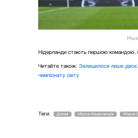
Phot
Нідерланди стають першою командою, щ
Читайте також:
Залишилося лише двоє.
чемпіонату світу
Теги:
Депай
збірна Нідерландів
Збірна 