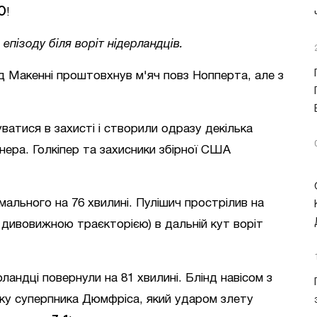
0
!
епізоду біля воріт нідерландців.
від Макенні проштовхнув м'яч повз Нопперта, але з
ватися в захисті і створили одразу декілька
нера. Голкіпер та захисники збірної США
мального на 76 хвилині. Пулішич прострілив на
 дивовижною траєкторією) в дальній кут воріт
ландці повернули на 81 хвилині. Блінд навісом з
у суперпника Дюмфріса, який ударом злету