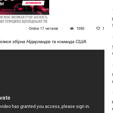
Online 17 читачів
1095
1
стрілися збірна Нідерландів та команда США
.