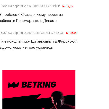
19:32, 03 серпня 2026 | ФУТБОЛ УКРАЇНИ
Відео
Є проблеми! Сказали, чому перестав
забивати Пономаренко в Динамо
18:37, 03 серпня 2026 | СВІТОВИЙ ФУТБОЛ
Відео
Чи є конфлікт між Циганковим та Жироною?!
Відомо, чому не грає українець