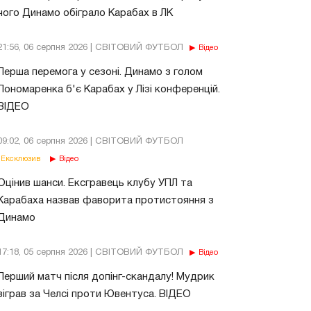
чого Динамо обіграло Карабах в ЛК
21:56, 06 серпня 2026 | СВІТОВИЙ ФУТБОЛ
Відео
Перша перемога у сезоні. Динамо з голом
Пономаренка б'є Карабах у Лізі конференцій.
ВІДЕО
09:02, 06 серпня 2026 | СВІТОВИЙ ФУТБОЛ
Ексклюзив
Відео
Оцінив шанси. Ексгравець клубу УПЛ та
Карабаха назвав фаворита протистояння з
Динамо
17:18, 05 серпня 2026 | СВІТОВИЙ ФУТБОЛ
Відео
Перший матч після допінг-скандалу! Мудрик
зіграв за Челсі проти Ювентуса. ВІДЕО