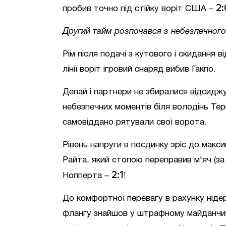
2:
пробив точно під стійку воріт США –
Другий тайм розпочався з небезпечного 
Рім після подачі з кутового і скидання 
лінії воріт ігровий снаряд вибив Гакпо.
Депай і партнери не збиралися відсиджу
небезпечних моментів біля володінь Тер
самовіддано рятували свої ворота.
Рівень напруги в поєдинку зріс до макси
Райта, який стопою переправив м'яч (за
2:1
Нопперта –
!
До комфортної перевагу в рахунку нідер
флангу знайшов у штрафному майданчик