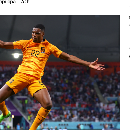
3:1
Тернера –
!