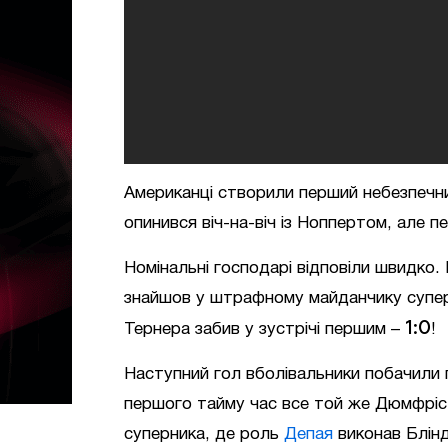
Американці створили перший небезпечний
опинився віч-на-віч із Ноппертом, але пе
Номінальні господарі відповіли швидко.
знайшов у штрафному майданчику супе
1:0
Тернера забив у зустрічі першим –
!
Наступний гол вболівальники побачили 
першого тайму час все той же Дюмфріс
суперника, де роль
Депая
виконав Блінд