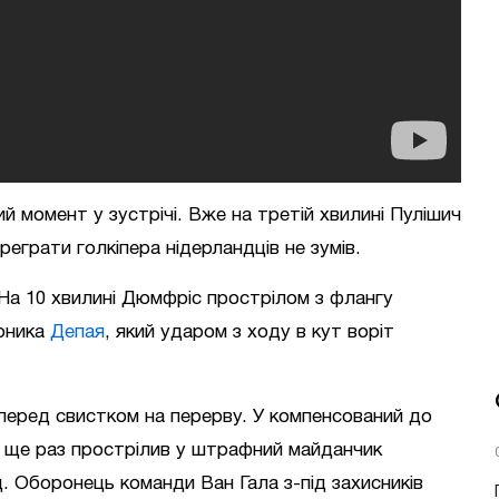
 момент у зустрічі. Вже на третій хвилині Пулішич
реграти голкіпера нідерландців не зумів.
 На 10 хвилині Дюмфріс прострілом з флангу
рника
Депая
, який ударом з ходу в кут воріт
перед свистком на перерву. У компенсований до
 ще раз прострілив у штрафний майданчик
. Оборонець команди Ван Гала з-під захисників