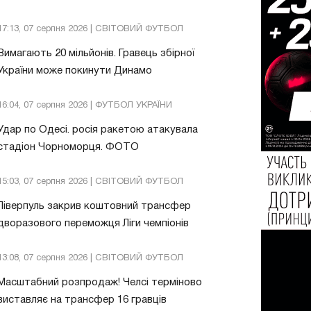
17:13, 07 серпня 2026 | СВІТОВИЙ ФУТБОЛ
Вимагають 20 мільйонів. Гравець збірної
України може покинути Динамо
16:04, 07 серпня 2026 | ФУТБОЛ УКРАЇНИ
Удар по Одесі. росія ракетою атакувала
стадіон Чорноморця. ФОТО
15:03, 07 серпня 2026 | СВІТОВИЙ ФУТБОЛ
Ліверпуль закрив коштовний трансфер
дворазового переможця Ліги чемпіонів
13:08, 07 серпня 2026 | СВІТОВИЙ ФУТБОЛ
Масштабний розпродаж! Челсі терміново
виставляє на трансфер 16 гравців