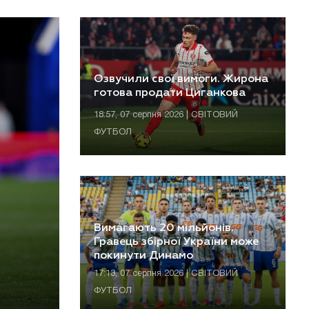
Озвучили свої вимоги. Жирона
готова продати Циганкова
18:57, 07 серпня 2026 | СВІТОВИЙ
ФУТБОЛ
Вимагають 20 мільйонів.
Гравець збірної України може
покинути Динамо
17:13, 07 серпня 2026 | СВІТОВИЙ
ФУТБОЛ