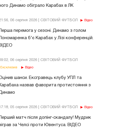
чого Динамо обіграло Карабах в ЛК
21:56, 06 серпня 2026 | СВІТОВИЙ ФУТБОЛ
Відео
Перша перемога у сезоні. Динамо з голом
Пономаренка б'є Карабах у Лізі конференцій.
ВІДЕО
09:02, 06 серпня 2026 | СВІТОВИЙ ФУТБОЛ
Ексклюзив
Відео
Оцінив шанси. Ексгравець клубу УПЛ та
Карабаха назвав фаворита протистояння з
Динамо
17:18, 05 серпня 2026 | СВІТОВИЙ ФУТБОЛ
Відео
Перший матч після допінг-скандалу! Мудрик
зіграв за Челсі проти Ювентуса. ВІДЕО