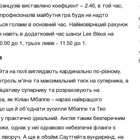
ранцузів виставлено коефіцієнт – 2.46, в той час,
у професіоналів майбутня гра буде не надто
ся голами в основний час. Найімовірніший рахунок
ле навіть в додатковий час шанси Les Bleus на
.00 до 1, трьох левів - 11.50 до 1.
в
ейта на полі виглядають кардинально по-різному.
онтроль м’яча та максимальний тиск на суперника, в
ініціативу супернику та розраховують на
ра, як Кіліан Мбаппе – наразі найкращого
що ще й об’єднати зусилля Мбаппе та Тео
іту практично ідеальний. Англія таким безперечним
же, однак у неї однаково небезпечні фланги з
ліворуч. А ще в обоймі Саутгейта вундеркінд, на