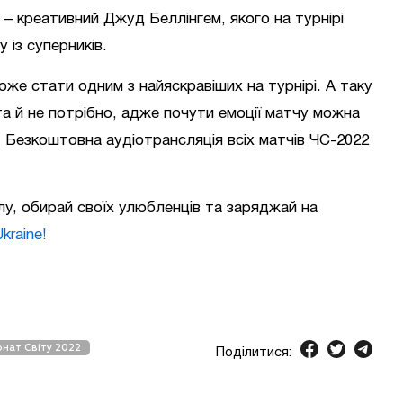
 – креативний Джуд Беллінгем, якого на турнірі
із суперників.
оже стати одним з найяскравіших на турнірі. А таку
а й не потрібно, адже почути емоції матчу можна
ne. Безкоштовна аудіотрансляція всіх матчів ЧС-2022
у, обирай своїх улюбленців та заряджай на
kraine!
онат Світу 2022
Поділитися: