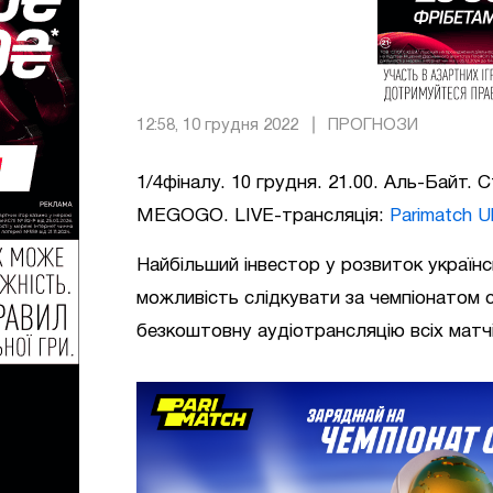
12:58, 10 грудня 2022
ПРОГНОЗИ
1/4фіналу. 10 грудня. 21.00. Аль-Байт. 
MEGOGO. LIVE-трансляція:
Parimatch U
Найбільший інвестор у розвиток українс
можливість слідкувати за чемпіонатом с
безкоштовну аудіотрансляцію всіх матч