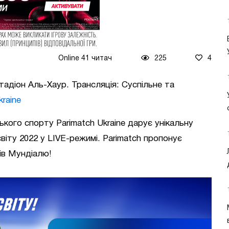
Online 41 читач
225
4
Стадіон Аль-Хаур. Трансляція: Суспільне та
kraine
ького спорту Parimatch Ukraine дарує унікальну
віту 2022 у LIVE-режимі. Parimatch пропонує
ів Мундіалю!