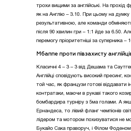
трохи вищими за англійські. На прохід ф
як на Англію – 3.10. При цьому на думк
результативною, але команди обміняють
після 90 хвилин гри – 1:1 йде за 6.50. А
перемогу пріоритетніші за суперника – 10
Мбаппе проти півзахисту англійці
Класичні 4 – 3 – 3 від Дешама та Саутг
Англійці сповідують високий пресинг, к
той час, як французи готові віддавати 
контратаки, маючи в рукаві такого кози
бомбардира турніру з 5ма голами. А як
Ернандеса, то лівий фланг чемпіонів св
лідером та мотором похизуватися не мо
Букайо Сака праворуч, і Філом Фоденом 