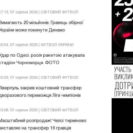
17:13, 07 серпня 2026 | СВІТОВИЙ ФУТБОЛ
Вимагають 20 мільйонів. Гравець збірної
України може покинути Динамо
16:04, 07 серпня 2026 | ФУТБОЛ УКРАЇНИ
Удар по Одесі. росія ракетою атакувала
стадіон Чорноморця. ФОТО
15:03, 07 серпня 2026 | СВІТОВИЙ ФУТБОЛ
Ліверпуль закрив коштовний трансфер
дворазового переможця Ліги чемпіонів
13:08, 07 серпня 2026 | СВІТОВИЙ ФУТБОЛ
Масштабний розпродаж! Челсі терміново
виставляє на трансфер 16 гравців