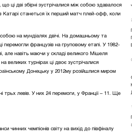
що ці дві збірні зустрічалися між собою здавалося
ме в Катарі станеться їх перший матч плей-офф, коли
іж собою на мундіалях двічі. На домашньому та
і перемогли французів на груповому етапі. У 1982-
пі, але навіть маючи у складі великого Мішеля
 на великих турнірах ці двоє зустрічалися
раїнському Донецьку у 2012му розійшлися миром
 трьх левів. У них 24 перемоги, у Франції – 11. Ще
си чинних чемпіонів світу на вихід до півфіналу