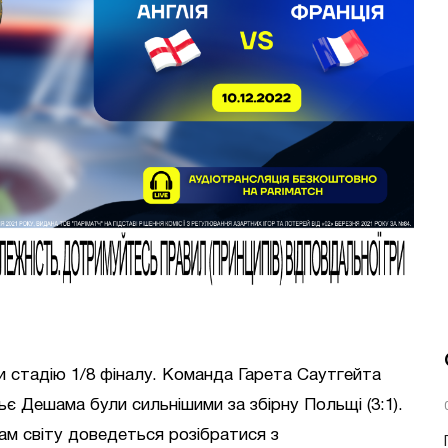
и стадію 1/8 фіналу. Команда Гарета Саутгейта
дьє Дешама були сильнішими за збірну Польщі (3:1).
ам світу доведеться розібратися з