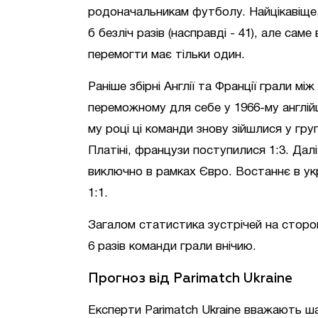
родоначальникам футболу. Найцікавіще, 
б безліч разів (насправді - 41), але са
перемогти має тільки один.
Раніше збірні Англії та Франції грали м
переможному для себе у 1966-му англійц
му році ці команди знову зійшлися у гру
Платіні, французи поступилися 1:3. Далі
виключно в рамках Євро. Востаннє в ук
1:1.
Загалом статистика зустрічей на стороні
6 разів команди грали внічию.
Прогноз від Parimatch Ukraine
Експерти Parimatch Ukraine вважають шан