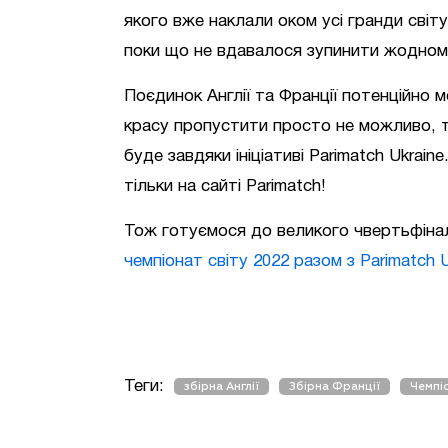
якого вже наклали оком усі гранди світу
поки що не вдавалося зупинити жодному 
Поєдинок Англії та Франції потенційно м
красу пропустити просто не можливо, т
буде завдяки ініціативі Parimatch Ukrai
тільки на сайті Parimatch!
Тож готуємося до великого чвертьфінал
чемпіонат світу 2022 разом з Parimatch U
Теги:
збірна Англії
Збірна Франції
Чемпі