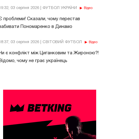
19:32, 03 серпня 2026 | ФУТБОЛ УКРАЇНИ
Відео
Є проблеми! Сказали, чому перестав
забивати Пономаренко в Динамо
18:37, 03 серпня 2026 | СВІТОВИЙ ФУТБОЛ
Відео
Чи є конфлікт між Циганковим та Жироною?!
Відомо, чому не грає українець