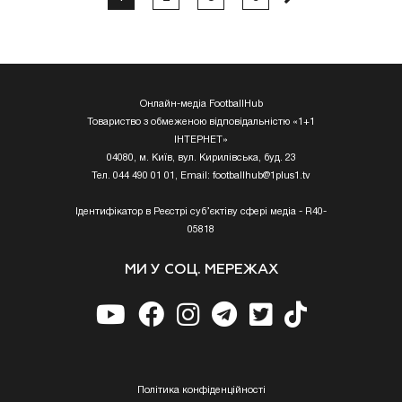
Онлайн-медіа FootballHub
Товариство з обмеженою відповідальністю «1+1
ІНТЕРНЕТ»
04080, м. Київ, вул. Кирилівська, буд. 23
Тел. 044 490 01 01, Email:
footballhub@1plus1.tv
Ідентифікатор в Реєстрі суб’єктіву сфері медіа - R40-
05818
МИ У СОЦ. МЕРЕЖАХ
Полiтика конфiденцiйностi