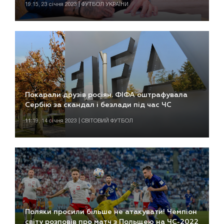
19:15, 23 січня 2023 | ФУТБОЛ УКРАЇНИ
Покарали друзів росіян. ФІФА оштрафувала
Сербію за скандал і безлади під час ЧС
11:19, 14 січня 2023 | СВІТОВИЙ ФУТБОЛ
Поляки просили більше не атакувати! Чемпіон
світу розповів про матч з Польщею на ЧС-2022