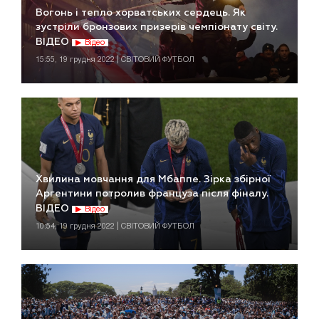
Вогонь і тепло хорватських сердець. Як
зустріли бронзових призерів чемпіонату світу.
ВІДЕО
Відео
15:55, 19 грудня 2022 | СВІТОВИЙ ФУТБОЛ
Хвилина мовчання для Мбаппе. Зірка збірної
Аргентини потролив француза після фіналу.
ВІДЕО
Відео
10:54, 19 грудня 2022 | СВІТОВИЙ ФУТБОЛ