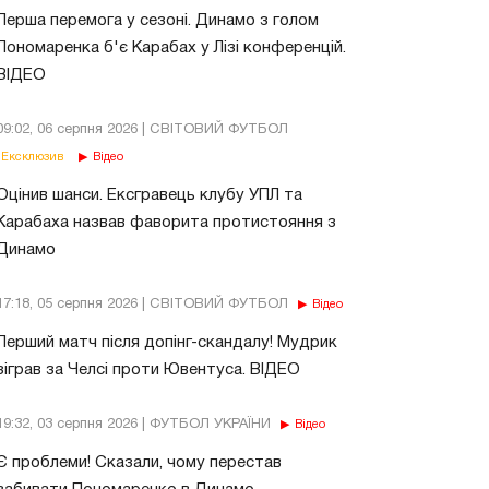
Перша перемога у сезоні. Динамо з голом
Пономаренка б'є Карабах у Лізі конференцій.
ВІДЕО
09:02, 06 серпня 2026 | СВІТОВИЙ ФУТБОЛ
Ексклюзив
Відео
Оцінив шанси. Ексгравець клубу УПЛ та
Карабаха назвав фаворита протистояння з
Динамо
17:18, 05 серпня 2026 | СВІТОВИЙ ФУТБОЛ
Відео
Перший матч після допінг-скандалу! Мудрик
зіграв за Челсі проти Ювентуса. ВІДЕО
19:32, 03 серпня 2026 | ФУТБОЛ УКРАЇНИ
Відео
Є проблеми! Сказали, чому перестав