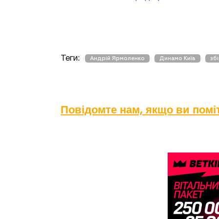
Теги:
Андрій Ярмоленко
Динамо Київ
зб
Повідомте нам, якщо ви пом