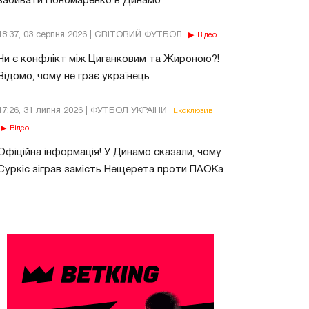
забивати Пономаренко в Динамо
18:37, 03 серпня 2026 | СВІТОВИЙ ФУТБОЛ
Відео
Чи є конфлікт між Циганковим та Жироною?!
Відомо, чому не грає українець
17:26, 31 липня 2026 | ФУТБОЛ УКРАЇНИ
Ексклюзив
Відео
Офіційна інформація! У Динамо сказали, чому
Суркіс зіграв замість Нещерета проти ПАОКа