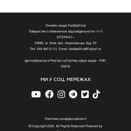
Онлайн-медіа FootballHub
Товариство з обмеженою відповідальністю «1+1
ІНТЕРНЕТ»
04080, м. Київ, вул. Кирилівська, буд. 23
Тел. 044 490 01 01, Email:
footballhub@1plus1.tv
Ідентифікатор в Реєстрі суб’єктіву сфері медіа - R40-
05818
МИ У СОЦ. МЕРЕЖАХ
Полiтика конфiденцiйностi
© Copyright 2026, All Rights Reserved Powered by