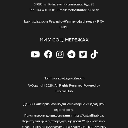
04080, м. Київ, вул. Кирилівська, буд. 23
Тел. 044 490 01 01, Email:
footballhub@1plus1.tv
Ідентифікатор в Реєстрі суб’єктіву сфері медіа - R40-
05818
МИ У СОЦ. МЕРЕЖАХ
Полiтика конфiденцiйностi
© Copyright 2026, All Rights Reserved Powered by
FootballHub
Даний Сайт призначено для осіб старше 21 (двадцяти
одного) року.
Приступаючи до використання https://footballhub.ua,
Користувач цим підтверджує, що досяг 21-річного віку.
У разі , якщо Ви (Користувач) не досягли 21-річного віку