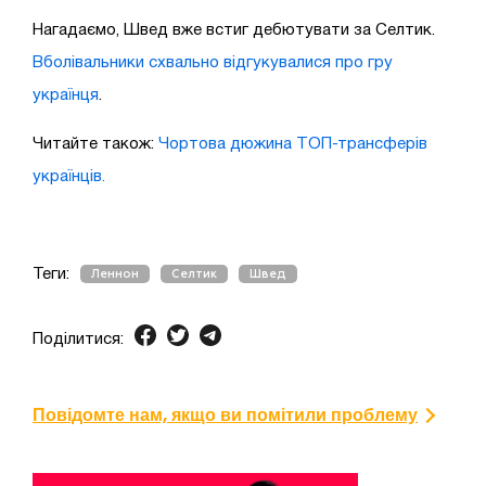
Нагадаємо, Швед вже встиг дебютувати за Селтик.
Вболівальники схвально відгукувалися про гру
українця
.
Читайте також:
Чортова дюжина ТОП-трансферів
українців.
Теги:
Леннон
Селтик
Швед
Поділитися:
Повідомте нам, якщо ви помітили проблему