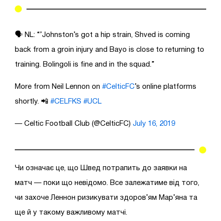
🗣 NL: “’Johnston’s got a hip strain, Shved is coming
back from a groin injury and Bayo is close to returning to
training. Bolingoli is fine and in the squad.”
More from Neil Lennon on
#CelticFC
’s online platforms
shortly. 📲
#CELFKS
#UCL
— Celtic Football Club (@CelticFC)
July 16, 2019
Чи означає це, що Швед потрапить до заявки на
матч — поки що невідомо. Все залежатиме від того,
чи захоче Леннон ризикувати здоров’ям Мар’яна та
ще й у такому важливому матчі.