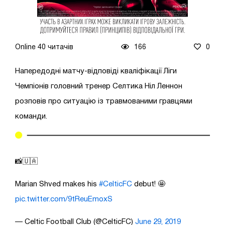
Online 40 читачів
166
0
Напередодні матчу-відповіді кваліфікації Ліги
Чемпіонів головний тренер Селтика Ніл Леннон
розповів про ситуацію із травмованими гравцями
команди.
📸🇺🇦
Marian Shved makes his
#CelticFC
debut! 🤩
pic.twitter.com/9tReuEmoxS
— Celtic Football Club (@CelticFC)
June 29, 2019