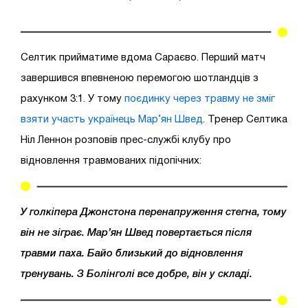
Селтик прийматиме вдома Сараєво. Перший матч
завершився впевненою перемогою шотландців з
рахунком 3:1. У тому
поєдинку через травму не зміг
взяти участь українець Мар’ян Швед
. Тренер Селтика
Ніл Леннон розповів прес-службі клубу про
відновлення травмованих підопічних:
У голкіпера Джонстона перенапруження стегна, тому
він не зіграє. Мар’ян Швед повертається після
травми паха. Байо близький до відновлення
тренувань. З Болінголі все добре, він у складі.