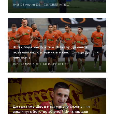
10:08, 03 жовтня 2021 | СВІТОВИЙ ФУТБОЛ
Шлях буде непростим. Шахтар дізнався
потенційних суперників у кваліфікації до Ліги
чемпіонів
16:27, 25 травня 2021 | СВІТОВИЙ ФУТБОЛ
Де гратиме Швед наступного сезону і чи
викличуть його до збірної? Циганик дав