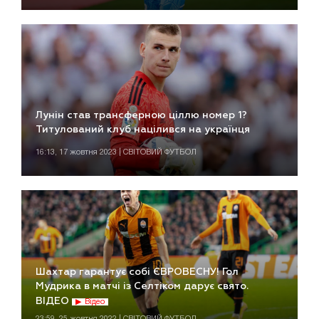
Лунін став трансферною ціллю номер 1?
Титулований клуб націлився на українця
16:13, 17 жовтня 2023 | СВІТОВИЙ ФУТБОЛ
Шахтар гарантує собі ЄВРОВЕСНУ! Гол
Мудрика в матчі із Селтіком дарує свято.
ВІДЕО
Відео
23:59, 25 жовтня 2022 | СВІТОВИЙ ФУТБОЛ