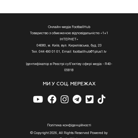
Онлайн-медіа FootballHub
Товариство з обмеженою відповідальністю «1+1
ІНТЕРНЕТ»
04080, м. Київ, вул. Кирилівська, буд. 23
Тел. 044 490 01 01, Email:
footballhub@1plus1.tv
Ідентифікатор в Реєстрі суб’єктіву сфері медіа - R40-
05818
МИ У СОЦ. МЕРЕЖАХ
Полiтика конфiденцiйностi
© Copyright 2026, All Rights Reserved Powered by