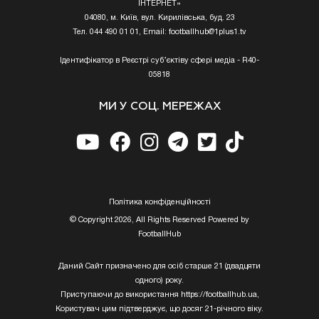
ІНТЕРНЕТ»
04080, м. Київ, вул. Кирилівська, буд. 23
Тел. 044 490 01 01, Email:
footballhub@1plus1.tv
Ідентифікатор в Реєстрі суб’єктіву сфері медіа - R40-
05818
МИ У СОЦ. МЕРЕЖАХ
Полiтика конфiденцiйностi
© Copyright 2026, All Rights Reserved Powered by
FootballHub
Даний Сайт призначено для осіб старше 21 (двадцяти
одного) року.
Приступаючи до використання https://footballhub.ua,
Користувач цим підтверджує, що досяг 21-річного віку.