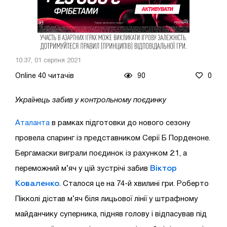
10:37, 01 серпня 2021
Online 40 читачів
90
0
Українець забив у контрольному поєдинку
Аталанта
в рамках підготовки до нового сезону
провела спаринг із представником Серії Б Порденоне.
Бергамаски виграли поєдинок із рахунком 2:1, а
Віктор
переможний м’яч у цій зустрічі забив
Коваленко
. Сталося це на 74-й хвилині гри. Роберто
Пікколі дістав м’яч біля лицьової лінії у штрафному
майданчику суперника, підняв голову і відпасував під