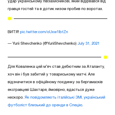
удар українському півзахисникові, який відірвався від
гравця гостей та в дотик низом пробив по воротах.
ВИТЯ!
pic.twitter.com/oUxw1lbtZn
— Yurii Shevchenko (@YuriiShevchenko)
July 31, 2021
Для Коваленка цей м’яч став дебютним за Аталанту,
хоч він і був забитий у товариському матчі. Але
відзначитися в офіційному поєдинку за бергамасків
ексгравцеві Шахтаря, ймовірно, вдасться дуже
нескоро.
Як повідомляють італійські ЗМІ, український
футболіст близький до оренди в Спецію
.