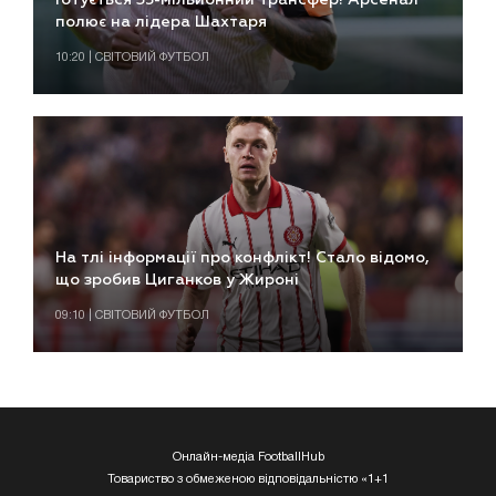
Готується 35-мільйонний трансфер! Арсенал
полює на лідера Шахтаря
10:20 | СВІТОВИЙ ФУТБОЛ
На тлі інформації про конфлікт! Стало відомо,
що зробив Циганков у Жироні
09:10 | СВІТОВИЙ ФУТБОЛ
Онлайн-медіа FootballHub
Товариство з обмеженою відповідальністю «1+1