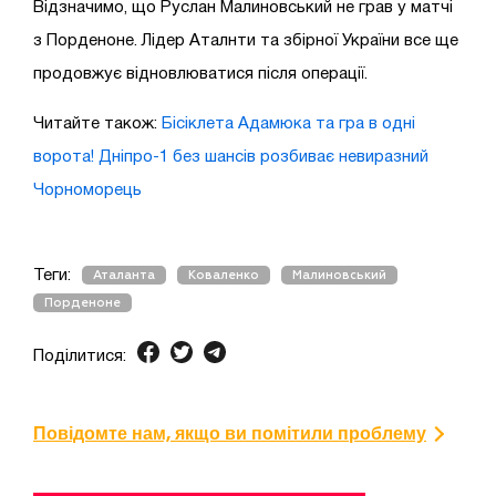
Відзначимо, що
Руслан Малиновський не грав у матчі
з Порденоне. Лідер Аталнти та збірної України все ще
продовжує відновлюватися після операції
.
Читайте також:
Бісіклета Адамюка та гра в одні
ворота! Дніпро-1 без шансів розбиває невиразний
Чорноморець
Теги:
Аталанта
Коваленко
Малиновський
Порденоне
Поділитися:
Повідомте нам, якщо ви помітили проблему