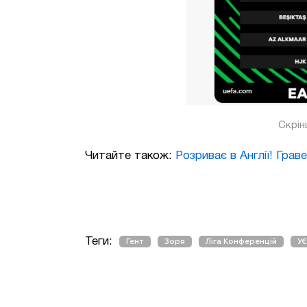
Скрін
Читайте також:
Розриває в Англії! Граве
Теги:
Гент
Зоря
Ліга Конференцій
У