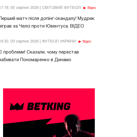
17:18, 05 серпня 2026 | СВІТОВИЙ ФУТБОЛ
Відео
Перший матч після допінг-скандалу! Мудрик
зіграв за Челсі проти Ювентуса. ВІДЕО
19:32, 03 серпня 2026 | ФУТБОЛ УКРАЇНИ
Відео
Є проблеми! Сказали, чому перестав
забивати Пономаренко в Динамо