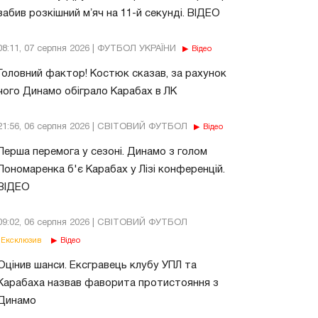
забив розкішний мʼяч на 11-й секунді. ВІДЕО
08:11, 07 серпня 2026 | ФУТБОЛ УКРАЇНИ
Відео
Головний фактор! Костюк сказав, за рахунок
чого Динамо обіграло Карабах в ЛК
21:56, 06 серпня 2026 | СВІТОВИЙ ФУТБОЛ
Відео
Перша перемога у сезоні. Динамо з голом
Пономаренка б'є Карабах у Лізі конференцій.
ВІДЕО
09:02, 06 серпня 2026 | СВІТОВИЙ ФУТБОЛ
Ексклюзив
Відео
Оцінив шанси. Ексгравець клубу УПЛ та
Карабаха назвав фаворита протистояння з
Динамо