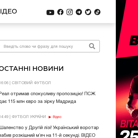
ІДЕО
ОСТАННІ НОВИНИ
16:06 | СВІТОВИЙ ФУТБОЛ
Реал отримав спокусливу пропозицію! ПСЖ
дає 115 млн євро за зірку Мадрида
14:49 | ФУТБОЛ УКРАЇНИ
Відео
Шаленство у Другій лізі! Український воротар
забив розкішний мʼяч на 11-й секунді. ВІДЕО