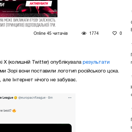
Online 45 читачів
1774
0
і X (колишній Twitter) опублікувала
результати
еми Зорі вони поставили логотип російського цска.
 але Інтернет нічого не забуває.