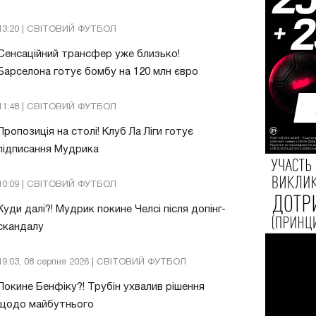
13:20 | СВІТОВИЙ ФУТБОЛ
Сенсаційний трансфер уже близько!
Барселона готує бомбу на 120 млн євро
11:48 | СВІТОВИЙ ФУТБОЛ
Пропозиція на столі! Клуб Ла Ліги готує
підписання Мудрика
10:09 | СВІТОВИЙ ФУТБОЛ
Куди далі?! Мудрик покине Челсі після допінг-
скандалу
19:03, 08 серпня 2026 | СВІТОВИЙ ФУТБОЛ
Покине Бенфіку?! Трубін ухвалив рішення
щодо майбутнього