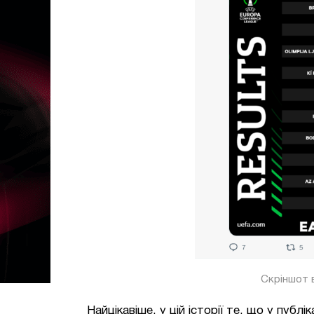
Скріншот в
Найцікавіше, у цій історії те, що у публ