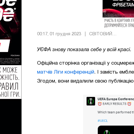
00:17, 01 грудня 2023
СВІТОВИЙ
ФУТБОЛ
УЄФА знову показала себе у всій красі.
Офіційна сторінка організації у соцмереж
матчів Ліги конференцій
. І замість ембл
Згодом, вони видалили свою публікацію,