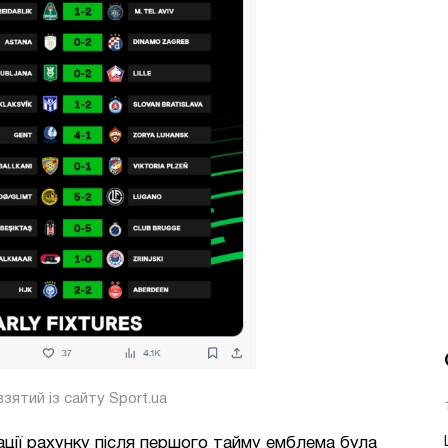
зятий із сайту Sport.ua
ікації рахунку після першого тайму емблема була