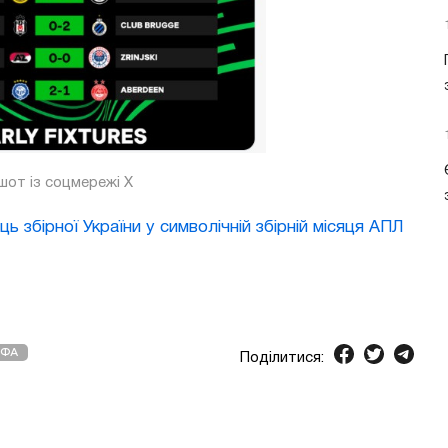
шот із соцмережі X
ць збірної України у символічній збірній місяця АПЛ
ЄФА
Поділитися: