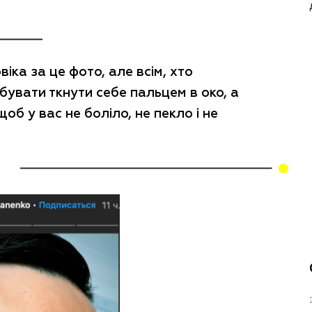
іка за це фото, але всім, хто
увати ткнути себе пальцем в око, а
щоб у вас не боліло, не пекло і не