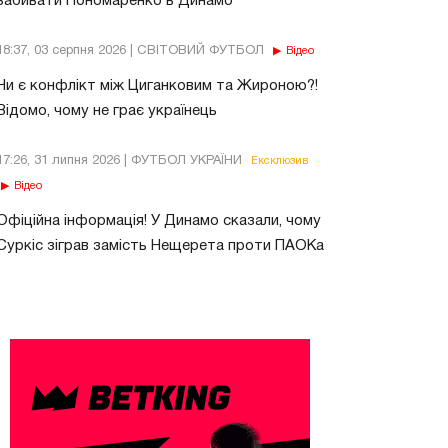
забивати Пономаренко в Динамо
18:37, 03 серпня 2026 | СВІТОВИЙ ФУТБОЛ
Відео
Чи є конфлікт між Циганковим та Жироною?!
Відомо, чому не грає українець
17:26, 31 липня 2026 | ФУТБОЛ УКРАЇНИ
Ексклюзив
Відео
Офіційна інформація! У Динамо сказали, чому
Суркіс зіграв замість Нещерета проти ПАОКа