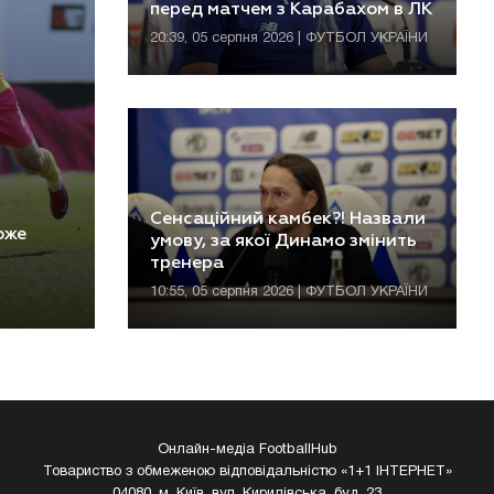
перед матчем з Карабахом в ЛК
20:39, 05 серпня 2026 | ФУТБОЛ УКРАЇНИ
Сенсаційний камбек?! Назвали
оже
умову, за якої Динамо змінить
тренера
10:55, 05 серпня 2026 | ФУТБОЛ УКРАЇНИ
Онлайн-медіа FootballHub
Товариство з обмеженою відповідальністю «1+1 ІНТЕРНЕТ»