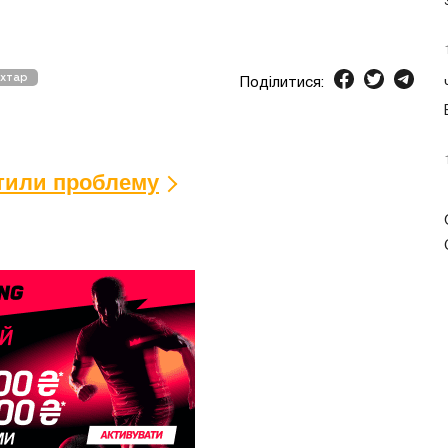
хтар
Поділитися:
ітили проблему