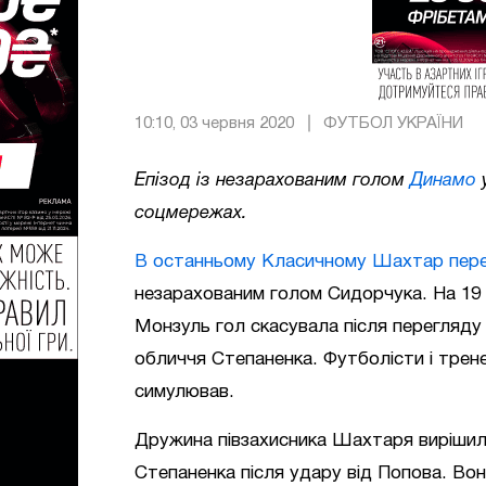
10:10, 03 червня 2020
ФУТБОЛ УКРАЇНИ
Епізод із незарахованим голом
Динамо
у
соцмережах.
В останньому Класичному Шахтар пере
незарахованим голом Сидорчука. На 19 
Монзуль гол скасувала після перегляду
обличчя Степаненка. Футболісти і трен
симулював.
Дружина півзахисника Шахтаря вирішил
Степаненка після удару від Попова. Вон