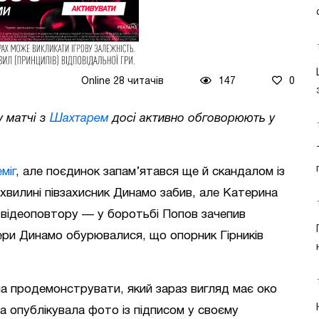
Online 28 читачів
147
0
 матчі з
Шахтарем
досі активно обговорюють у
міг
, але поєдинок запам’ятався ще й скандалом із
хвилині півзахисник Динамо забив, але Катерина
 відеоповтору — у боротьбі Попов зачепив
ери Динамо обурювалися, що опорник Гірників
а продемонструвати, який зараз вигляд має око
а опублікувала фото із підписом у своєму