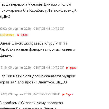
Перша перемога у сезоні. Динамо з голом
Пономаренка б'є Карабах у Лізі конференцій.
ВІДЕО
09:02, 06 серпня 2026 | СВІТОВИЙ ФУТБОЛ
Ексклюзив
Відео
Оцінив шанси. Ексгравець клубу УПЛ та
Карабаха назвав фаворита протистояння з
Динамо
17:18, 05 серпня 2026 | СВІТОВИЙ ФУТБОЛ
Відео
Перший матч після допінг-скандалу! Мудрик
зіграв за Челсі проти Ювентуса. ВІДЕО
19:32, 03 серпня 2026 | ФУТБОЛ УКРАЇНИ
Відео
Є проблеми! Сказали, чому перестав