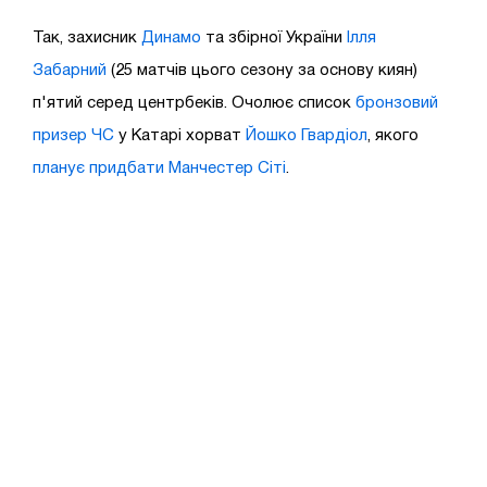
Так, захисник
Динамо
та збірної України
Ілля
Забарний
(25 матчів цього сезону за основу киян)
п'ятий серед центрбеків. Очолює список
бронзовий
призер ЧС
у Катарі хорват
Йошко Гвардіол
, якого
планує придбати Манчестер Сіті
.