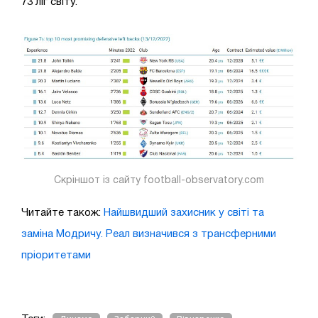
73 ліг світу.
Скріншот із сайту football-observatory.com
Читайте також:
Найшвидший захисник у світі та
заміна Модричу. Реал визначився з трансферними
пріоритетами