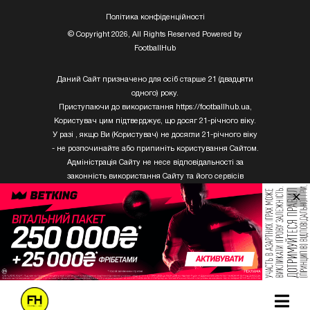
Полiтика конфiденцiйностi
© Copyright 2026, All Rights Reserved Powered by
FootballHub
Даний Сайт призначено для осіб старше 21 (двадцяти
одного) року.
Приступаючи до використання https://footballhub.ua,
Користувач цим підтверджує, що досяг 21-річного віку.
У разі , якщо Ви (Користувач) не досягли 21-річного віку
- не розпочинайте або припиніть користування Сайтом.
Адміністрація Сайту не несе відповідальності за
законність використання Сайту та його сервісів
Користувачем, який не досяг 21-річного віку.
×
Твори Getty Images, що розміщені на сайті, не можуть
бути використані третіми особами без письмового
дозволу ТОВ «ГЛОБАЛ ІМІДЖЕС ЮКРЕЙН.