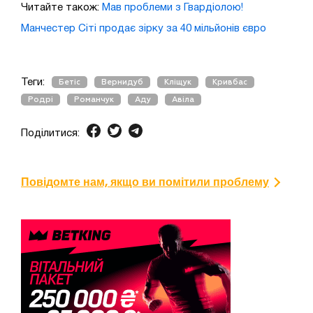
Читайте також:
Мав проблеми з Гвардіолою!
Манчестер Сіті продає зірку за 40 мільйонів євро
Теги:
Бетіс
Вернидуб
Кліщук
Кривбас
Родрі
Романчук
Аду
Авіла
Поділитися:
Повідомте нам, якщо ви помітили проблему