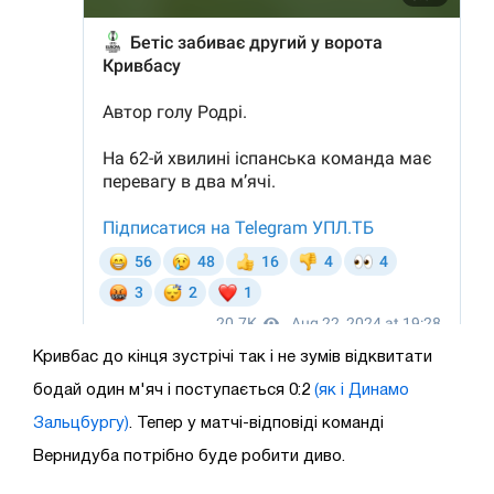
Кривбас до кінця зустрічі так і не зумів відквитати
бодай один м'яч і поступається 0:2
(як і Динамо
Зальцбургу)
. Тепер у матчі-відповіді команді
Вернидуба потрібно буде робити диво.