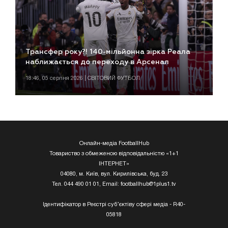
Трансфер року?! 140-мільйонна зірка Реала
наближається до переходу в Арсенал
18:46, 05 серпня 2026 | СВІТОВИЙ ФУТБОЛ
Онлайн-медіа FootballHub
Товариство з обмеженою відповідальністю «1+1
ІНТЕРНЕТ»
04080, м. Київ, вул. Кирилівська, буд. 23
Тел. 044 490 01 01, Email:
footballhub@1plus1.tv
Ідентифікатор в Реєстрі суб’єктіву сфері медіа - R40-
05818