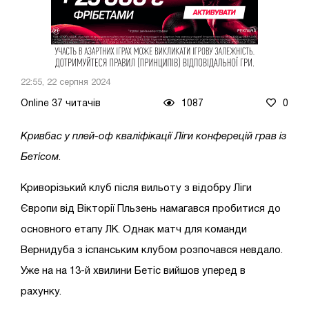
22:55, 22 серпня 2024
Online 37 читачів
1087
0
Кривбас у плей-оф кваліфікації Ліги конферецій грав із
Бетісом
.
Криворізький клуб після вильоту з відобру Ліги
Європи від Вікторії Пльзень намагався пробитися до
основного етапу ЛК. Однак матч для команди
Вернидуба з іспанським клубом розпочався невдало.
Уже на на 13-й хвилини Бетіс вийшов уперед в
рахунку.