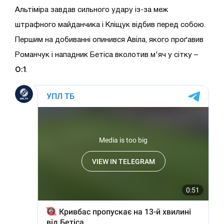
Альтіміра завдав сильного удару із-за меж
штрафного майданчика і Кліщук відбив перед собою.
Першим на добиванні опинився Авіла, якого проґавив
Романчук і нападник Бетіса вколотив м'яч у сітку –
0:1
.