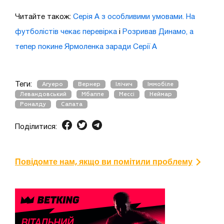
Читайте також:
Серія А з особливими умовами. На
футболістів чекає перевірка
і
Розривав Динамо, а
тепер покине Ярмоленка заради Серії А
Теги:
Агуеро
Вернер
Ілічич
Іммобіле
Левандовський
Мбаппе
Мессі
Неймар
Роналду
Сапата
Поділитися:
Повідомте нам, якщо ви помітили проблему