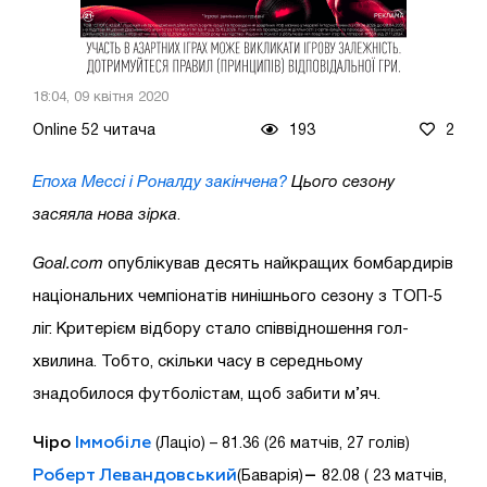
18:04, 09 квітня 2020
Online 52 читача
193
2
Епоха Мессі і Роналду закінчена?
Цього сезону
засяяла нова зірка
.
Goal.com
опублікував десять найкращих бомбардирів
національних чемпіонатів нинішнього сезону з ТОП-5
ліг. Критерієм відбору стало співвідношення гол-
хвилина. Тобто, скільки часу в середньому
знадобилося футболістам, щоб забити м’яч.
Чіро
Іммобіле
(Лаціо) – 81.36 (26 матчів, 27 голів)
Роберт Левандовський
–
(Баварія)
82.08 ( 23 матчів,