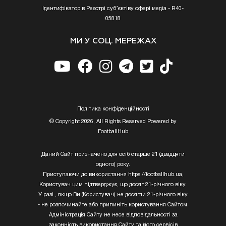
Ідентифікатор в Реєстрі суб’єктіву сфері медіа - R40-
05818
МИ У СОЦ. МЕРЕЖАХ
Полiтика конфiденцiйностi
© Copyright 2026, All Rights Reserved Powered by
FootballHub
Даний Сайт призначено для осіб старше 21 (двадцяти
одного) року.
Приступаючи до використання https://footballhub.ua,
Користувач цим підтверджує, що досяг 21-річного віку.
У разі , якщо Ви (Користувач) не досягли 21-річного віку
- не розпочинайте або припиніть користування Сайтом.
Адміністрація Сайту не несе відповідальності за
законність використання Сайту та його сервісів