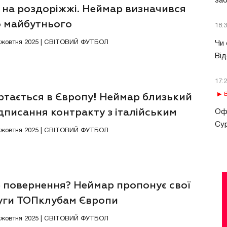
за
 на роздоріжжі. Неймар визначився
 майбутнього
18:
8 жовтня 2025 | СВІТОВИЙ ФУТБОЛ
Чи 
Від
17:
В
ртається в Європу! Неймар близький
дписання контракту з італійським
Офі
Сур
дом
9 жовтня 2025 | СВІТОВИЙ ФУТБОЛ
е повернення? Неймар пропонує свої
уги ТОПклубам Європи
4 жовтня 2025 | СВІТОВИЙ ФУТБОЛ