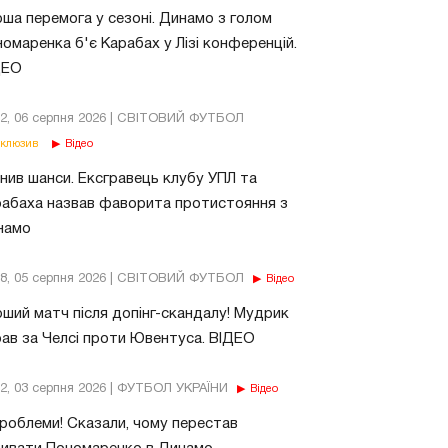
ша перемога у сезоні. Динамо з голом
омаренка б'є Карабах у Лізі конференцій.
ДЕО
02, 06 серпня 2026 | СВІТОВИЙ ФУТБОЛ
клюзив
Відео
нив шанси. Ексгравець клубу УПЛ та
абаха назвав фаворита протистояння з
намо
18, 05 серпня 2026 | СВІТОВИЙ ФУТБОЛ
Відео
ший матч після допінг-скандалу! Мудрик
рав за Челсі проти Ювентуса. ВІДЕО
32, 03 серпня 2026 | ФУТБОЛ УКРАЇНИ
Відео
роблеми! Сказали, чому перестав