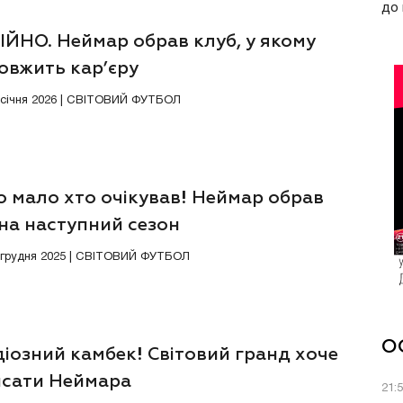
до 
ІЙНО. Неймар обрав клуб, у якому
овжить кар’єру
7 січня 2026 | СВІТОВИЙ ФУТБОЛ
о мало хто очікував! Неймар обрав
на наступний сезон
4 грудня 2025 | СВІТОВИЙ ФУТБОЛ
О
іозний камбек! Світовий гранд хоче
исати Неймара
21: