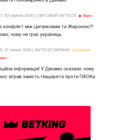
бивати Пономаренко в Динамо
37, 03 серпня 2026 | СВІТОВИЙ ФУТБОЛ
Відео
є конфлікт між Циганковим та Жироною?!
омо, чому не грає українець
26, 31 липня 2026 | ФУТБОЛ УКРАЇНИ
Ексклюзив
ідео
ційна інформація! У Динамо сказали, чому
кіс зіграв замість Нещерета проти ПАОКа