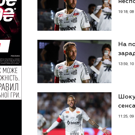
несп
19:18, 0
На по
зара
13:59, 1
Шоку
сенс
11:25, 0