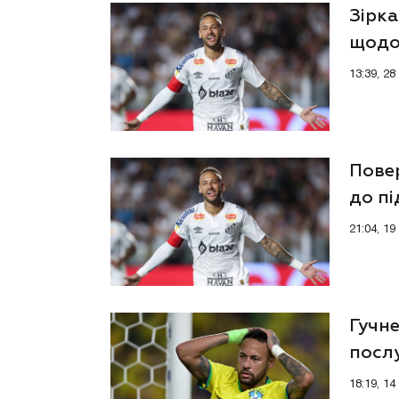
Зірка
щодо
13:39, 2
Пове
до пі
гран
21:04, 1
Гучн
посл
18:19, 1