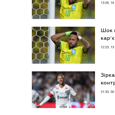
13:26, 1
Шок 
карʼє
12:23, 1
Зірка
конт
21:33, 3