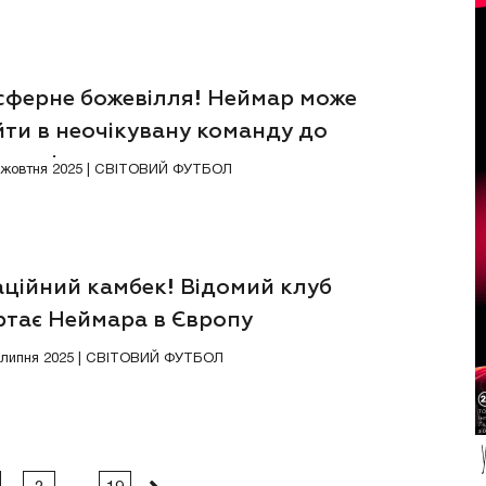
сферне божевілля! Неймар може
ти в неочікувану команду до
вих зірок
1 жовтня 2025 | СВІТОВИЙ ФУТБОЛ
аційний камбек! Відомий клуб
ртає Неймара в Європу
0 липня 2025 | СВІТОВИЙ ФУТБОЛ