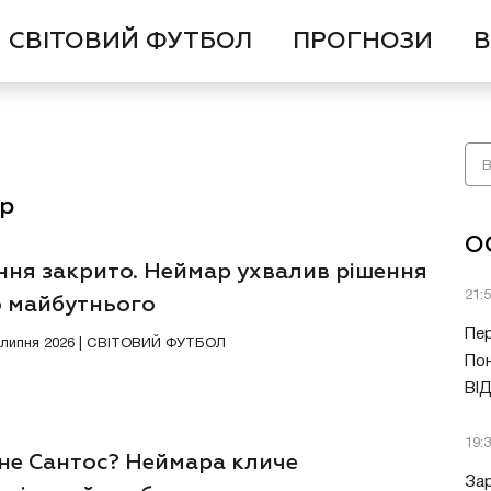
СВІТОВИЙ ФУТБОЛ
ПРОГНОЗИ
В
ар
О
ння закрито. Неймар ухвалив рішення
21:
 майбутнього
Пер
9 липня 2026 | СВІТОВИЙ ФУТБОЛ
Пон
ВІ
19:
не Сантос? Неймара кличе
Зар