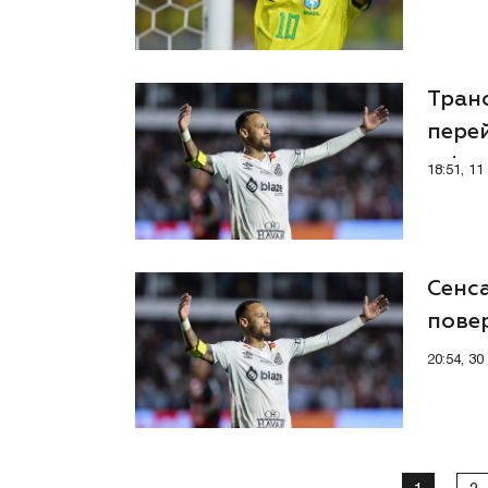
Тран
перей
світо
18:51, 1
Сенс
пове
20:54, 3