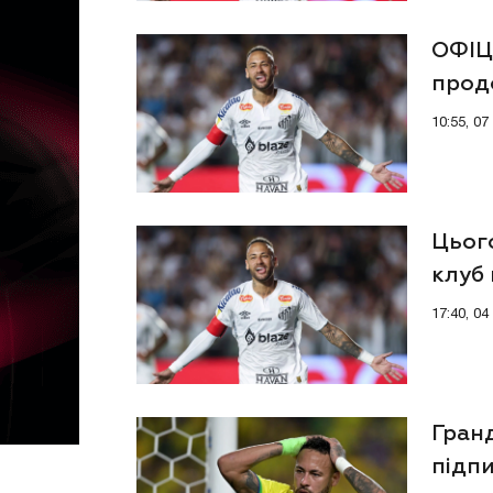
ОФІЦ
прод
10:55, 0
Цьог
клуб 
17:40, 0
Гранд
підп