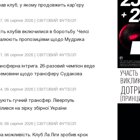
ав клуб, у якому продовжить кар’єру
47, 06 серпня 2026 | СВІТОВИЙ ФУТБОЛ
ть клубів включилися в боротьбу. Челсі
валюють пропозиціями щодо Мудрика
51, 06 серпня 2026 | СВІТОВИЙ ФУТБОЛ
нсферна інтрига. 26-разовий чемпіон веде
ремовини щодо трансферу Судакова
24, 06 серпня 2026 | СВІТОВИЙ ФУТБОЛ
ують гучний трансфер. Ліверпуль
ілився на зірку збірної України
49, 06 серпня 2026 | СВІТОВИЙ ФУТБОЛ
а можливість. Клуб Ла Ліги зробив крок