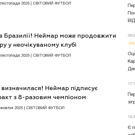
9 листопада 2025 | СВІТОВИЙ ФУТБОЛ
Пер
Пон
ВІ
в Бразилії! Неймар може продовжити
09:
Екс
ру у неочікуваному клубі
Оці
3 листопада 2025 | СВІТОВИЙ ФУТБОЛ
Кар
Ди
17:
 визначилася! Неймар підписує
Пер
ракт з 8-разовим чемпіоном
зіг
0 жовтня 2025 | СВІТОВИЙ ФУТБОЛ
19:
Є п