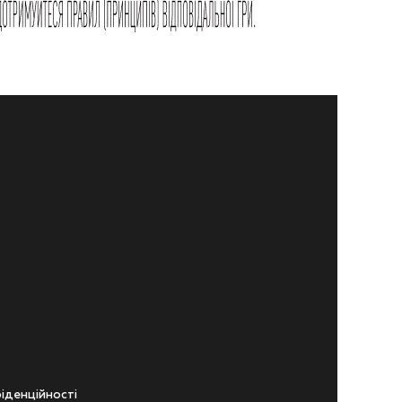
iденцiйностi