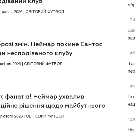
одіваний клуб
обр
8 травня 2026 | СВІТОВИЙ ФУТБОЛ
17:
Шіс
за
розі змін. Неймар покине Сантос
ди несподіваного клубу
14:
Тра
0 квітня 2026 | СВІТОВИЙ ФУТБОЛ
пе
14:
є фанатів! Неймар ухвалив
Гот
нац
аційне рішення щодо майбутнього
9 лютого 2026 | СВІТОВИЙ ФУТБОЛ
12:
Нов