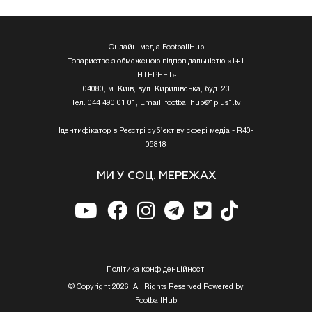
Онлайн-медіа FootballHub
Товариство з обмеженою відповідальністю «1+1
ІНТЕРНЕТ»
04080, м. Київ, вул. Кирилівська, буд. 23
Тел. 044 490 01 01, Email:
footballhub@1plus1.tv
Ідентифікатор в Реєстрі суб’єктіву сфері медіа - R40-
05818
МИ У СОЦ. МЕРЕЖАХ
Полiтика конфiденцiйностi
© Copyright 2026, All Rights Reserved Powered by
FootballHub