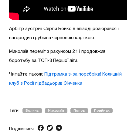
Арбітр зустрічі Сергій Бойко в епізоді розібрався і
нагородив грубіяна червоною карткою.
Миколаїв переміг з рахунком 2:1 і продовжив
боротьбу за ТОП-3 Першої ліги.
Читайте також:
Підтримка з-за порєбріка! Колишній
клуб з Росії підбадьорив Зінченка
Теги:
Волинь
Миколаїв
Попов
Приймак
Поділитися: