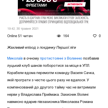
19:42, 30 травня 2021
Online 51 читач
164
0
Жахливий епізод з поєдинку Першої ліги
Миколаїв
в очному
протистоянні з Волинню
позбавив
луцький клуб шансів поборотися за місце в УПЛ.
Корабели вдома перемогли команду Василя Сачка,
якій програти з честю цього разу не вдалося. У
компенсований до другого тайму час не витримали
нерви у Владислава Приймака. Захисник Волині
навмисно вдарив півзахисника Миколаєва Романа