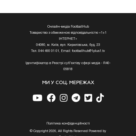
Онлайн-медіа FootballHub
Товариство з обмеженою відповідальністю «1+1
ІНТЕРНЕТ»
04080, м. Київ, вул. Кирилівська, буд. 23
Тел. 044 490 01 01, Email:
footballhub@1plus1.tv
Ідентифікатор в Реєстрі суб’єктіву сфері медіа - R40-
05818
МИ У СОЦ. МЕРЕЖАХ
Полiтика конфiденцiйностi
© Copyright 2026, All Rights Reserved Powered by