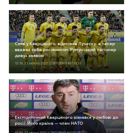
Сяяв у Кварцяного, відмовив Луческу, а тепер
вважає себе росіянином. Румунський легіонер
дивує заявою
12:10, 21 лютого 2023 | СВІТОВИЙ ФУТБОЛ
Експідопічний Кварцяного зізнався у любові до
росії. Його країна — член НАТО
15:09, 27 квітня 2022 | СВІТОВИЙ ФУТБОЛ