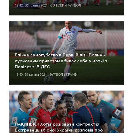
19:42, 30 травня 2021 | СВІТОВИЙ ФУТБОЛ
Епічне самогубство в Першій лізі. Волинь
курйозним привозом вбиває себе у матчі з
Поліссям. ВІДЕО
16:40, 29 квітня 2021 | ФУТБОЛ УКРАЇНИ
НАКИПІЛО! Хотів розірвати контракт©
Ексгравець збірної України розповів про