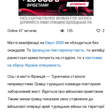
Online 47 читачів
125
2
Матчі кваліфікації на
Євро-2020
не обходяться без
скандалів. То
французи гімн переплутають
, то англійці
расистські крики почують на стадіоні, то з
квитками
на збірну України спекулюють.
Ось і в матчі Франція — Туреччина сталося
непримустиме. Гравці турецької команди повторили
заборонений жест. Йдеться про військове привітання.
Таким чином гравці показали своє ставлення до
військової операції армії турецьких військ на території