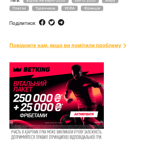
Теги:
відбір на Євро-2020
ЕВРО 2020
Жиру
Платіні
Туреччина
УЄФА
Франція
Поділитися:
Повідомте нам, якщо ви помітили проблему