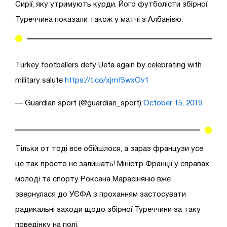
Сирії, яку утримують курди. Його футболісти збірної
Туреччина показали також у матчі з Албанією.
Turkey footballers defy Uefa again by celebrating with
military salute
https://t.co/xjmf5wxOv1
— Guardian sport (@guardian_sport)
October 15, 2019
Тільки от тоді все обійшлося, а зараз французи усе
це так просто не залишать! Міністр Франції у справах
молоді та спорту Роксана Марасіняню вже
звернулася до УЄФА з проханням застосувати
радикальні заходи щодо збірної Туреччини за таку
поведінку на полі.