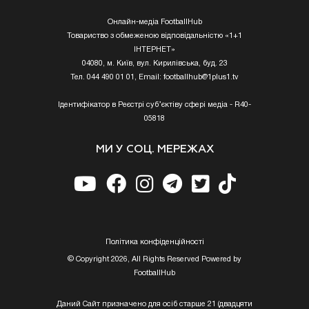
Онлайн-медіа FootballHub
Товариство з обмеженою відповідальністю «1+1
ІНТЕРНЕТ»
04080, м. Київ, вул. Кирилівська, буд. 23
Тел. 044 490 01 01, Email:
footballhub@1plus1.tv
Ідентифікатор в Реєстрі суб’єктіву сфері медіа - R40-
05818
МИ У СОЦ. МЕРЕЖАХ
Полiтика конфiденцiйностi
© Copyright 2026, All Rights Reserved Powered by
FootballHub
Даний Сайт призначено для осіб старше 21 (двадцяти