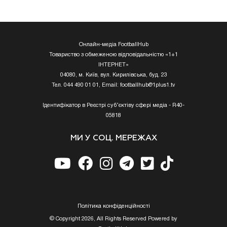
Онлайн-медіа FootballHub
Товариство з обмеженою відповідальністю «1+1
ІНТЕРНЕТ»
04080, м. Київ, вул. Кирилівська, буд. 23
Тел. 044 490 01 01, Email:
footballhub@1plus1.tv
Ідентифікатор в Реєстрі суб’єктіву сфері медіа - R40-
05818
МИ У СОЦ. МЕРЕЖАХ
Полiтика конфiденцiйностi
© Copyright 2026, All Rights Reserved Powered by