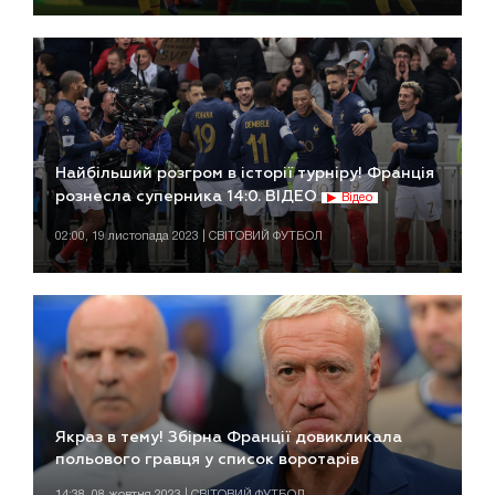
Найбільший розгром в історії турніру! Франція
рознесла суперника 14:0. ВІДЕО
Відео
02:00, 19 листопада 2023 | СВІТОВИЙ ФУТБОЛ
Якраз в тему! Збірна Франції довикликала
польового гравця у список воротарів
14:38, 08 жовтня 2023 | СВІТОВИЙ ФУТБОЛ