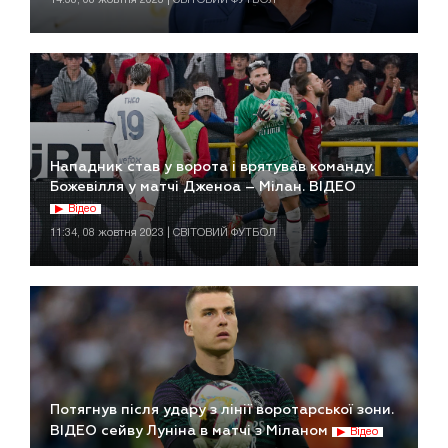
Нападник став у ворота і врятував команду.
Божевілля у матчі Дженоа – Мілан. ВІДЕО
Відео
11:34, 08 жовтня 2023 | СВІТОВИЙ ФУТБОЛ
Потягнув після удару з лінії воротарської зони.
ВІДЕО сейву Луніна в матчі з Міланом
Відео