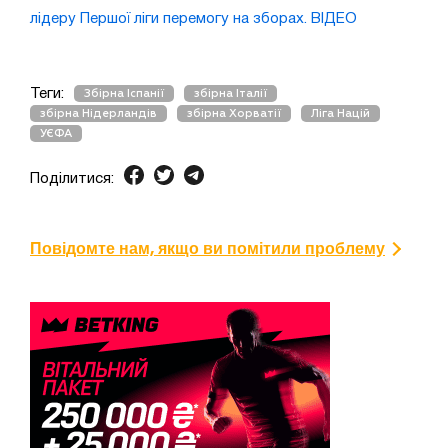
лідеру Першої ліги перемогу на зборах. ВІДЕО
Теги:
Збірна Іспанії
збірна Італії
збірна Нідерландів
збірна Хорватії
Ліга Націй
УЄФА
Поділитися:
Повідомте нам, якщо ви помітили проблему