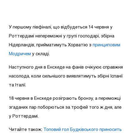
У першому півфіналі, що відбудеться 14 червня у
Роттердамі непереможні у групі господарі, збірна
Нідерландів, прийматимуть Хорватію з
принциповим
Модричем
у складі.
Наступного дня в Енсхеде на фанів очікуює справжня
насолода, коли сильнішого виявлятимуть збірні Іспанії
та Італії.
18 червня в Енсхеде розіграють бронзу, а переможці
згаданих пар поборються за трофей того ж дня, але
у Роттердамі.
Читайте також:
Топовий гол Будківського приносить