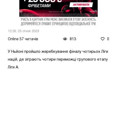
12:26, 25 січня 2023
Online 57 читачів
813
0
У Ньйоні пройшло жеребкування фіналу чотирьох Ліги
націй, де зіграють чотири переможці групового етапу
Ліги А.