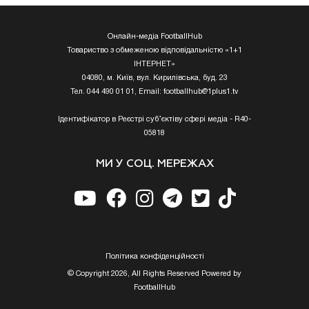
Онлайн-медіа FootballHub
Товариство з обмеженою відповідальністю «1+1
ІНТЕРНЕТ»
04080, м. Київ, вул. Кирилівська, буд. 23
Тел. 044 490 01 01, Email:
footballhub@1plus1.tv
Ідентифікатор в Реєстрі суб’єктіву сфері медіа - R40-
05818
МИ У СОЦ. МЕРЕЖАХ
Полiтика конфiденцiйностi
© Copyright 2026, All Rights Reserved Powered by
FootballHub