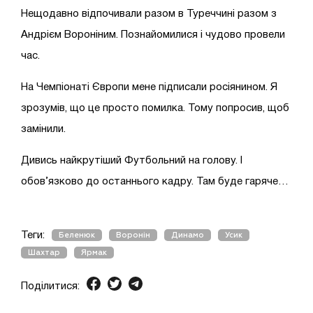
Нещодавно відпочивали разом в Туреччині разом з
Андрієм Вороніним. Познайомилися і чудово провели
час.
На Чемпіонаті Європи мене підписали росіянином. Я
зрозумів, що це просто помилка. Тому попросив, щоб
замінили.
Дивись найкрутіший Футбольний на голову. І
обов’язково до останнього кадру. Там буде гаряче…
Теги:
Беленюк
Воронін
Динамо
Усик
Шахтар
Ярмак
Поділитися: