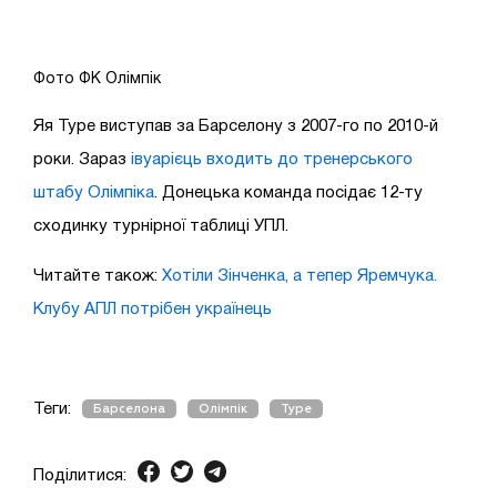
Фото ФК Олімпік
Яя Туре виступав за Барселону з 2007-го по 2010-й
роки. Зараз
івуарієць входить до тренерського
штабу Олімпіка
. Донецька команда посідає 12-ту
сходинку турнірної таблиці УПЛ.
Читайте також:
Хотіли Зінченка, а тепер Яремчука.
Клубу АПЛ потрібен українець
Теги:
Барселона
Олімпік
Туре
Поділитися: