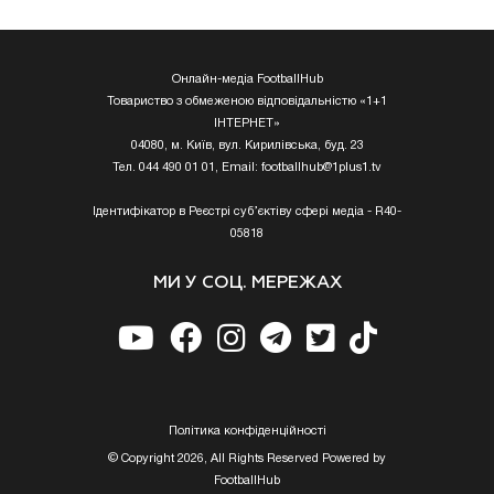
Онлайн-медіа FootballHub
Товариство з обмеженою відповідальністю «1+1
ІНТЕРНЕТ»
04080, м. Київ, вул. Кирилівська, буд. 23
Тел. 044 490 01 01, Email:
footballhub@1plus1.tv
Ідентифікатор в Реєстрі суб’єктіву сфері медіа - R40-
05818
МИ У СОЦ. МЕРЕЖАХ
Полiтика конфiденцiйностi
© Copyright 2026, All Rights Reserved Powered by
FootballHub