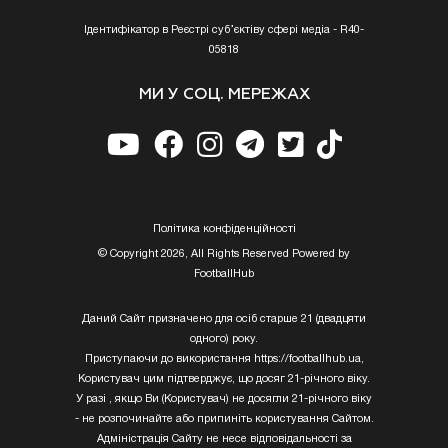
Ідентифікатор в Реєстрі суб’єктіву сфері медіа - R40-
05818
МИ У СОЦ. МЕРЕЖАХ
Полiтика конфiденцiйностi
© Copyright 2026, All Rights Reserved Powered by
FootballHub
Даний Сайт призначено для осіб старше 21 (двадцяти
одного) року.
Приступаючи до використання https://footballhub.ua,
Користувач цим підтверджує, що досяг 21-річного віку.
У разі , якщо Ви (Користувач) не досягли 21-річного віку
- не розпочинайте або припиніть користування Сайтом.
Адміністрація Сайту не несе відповідальності за