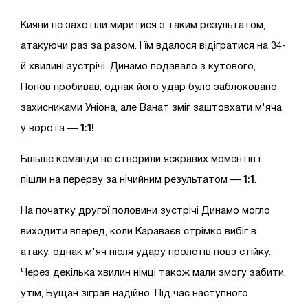
Кияни не захотіли миритися з таким результатом,
атакуючи раз за разом. І їм вдалося відігратися на 34-
й хвилині зустрічі. Динамо подавало з кутового,
Попов пробивав, однак його удар було заблоковано
захисниками Уніона, але Ванат зміг заштовхати м'яча
1:1!
у ворота —
Більше команди не створили яскравих моментів і
1:1
пішли на перерву за нічийним результатом —
.
На початку другої половини зустрічі Динамо могло
виходити вперед, коли Караваєв стрімко вибіг в
атаку, однак м'яч після удару пролетів повз стійку.
Через декілька хвилин німці також мали змогу забити,
утім, Бущан зіграв надійно. Під час наступного