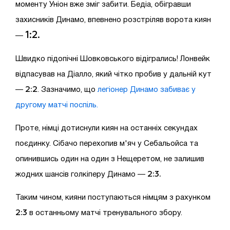
моменту Уніон вже зміг забити. Бедіа, обігравши
захисників Динамо, впевнено розстріляв ворота киян
1:2.
—
Швидко підопічні Шовковського відігрались! Лонвейк
відпасував на Діалло, який чітко пробив у дальній кут
2:2
—
. Зазначимо, що
легіонер Динамо забиває у
другому матчі поспіль.
Проте, німці дотиснули киян на останніх секундах
поєдинку. Сібачо перехопив м'яч у Себальойса та
опинившись один на один з Нещеретом, не залишив
2:3.
жодних шансів голкіперу Динамо —
Таким чином, кияни поступаються німцям з рахунком
2:3
в останньому матчі тренувального збору.