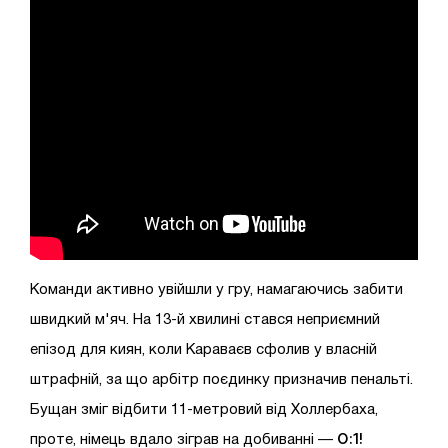
Команди активно увійшли у гру, намагаючись забити
швидкий м'яч. На 13-й хвилині стався неприємний
епізод для киян, коли Караваєв сфолив у власній
штрафній, за що арбітр поєдинку призначив пенальті.
Бущан зміг відбити 11-метровий від Холлербаха,
0:1!
проте, німець вдало зіграв на добиванні —