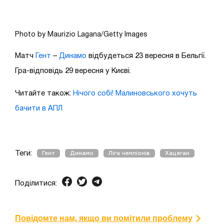
Photo by Maurizio Lagana/Getty Images
Матч
Гент
–
Динамо
відбудеться 23 вересня в Бельгії.
Гра-відповідь 29 вересня у Києві.
Читайте також:
Нічого собі! Малиновського хочуть
бачити в АПЛ
Теги:
Гент
Динамо
Ліга чемпіонів
Хацеган
Поділитися:
Повідомте нам, якщо ви помітили проблему