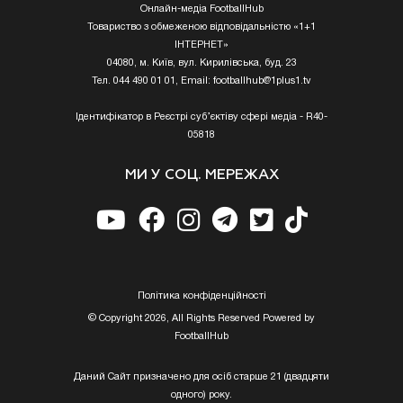
Онлайн-медіа FootballHub
Товариство з обмеженою відповідальністю «1+1
ІНТЕРНЕТ»
04080, м. Київ, вул. Кирилівська, буд. 23
Тел. 044 490 01 01, Email:
footballhub@1plus1.tv
Ідентифікатор в Реєстрі суб’єктіву сфері медіа - R40-
05818
МИ У СОЦ. МЕРЕЖАХ
Полiтика конфiденцiйностi
© Copyright 2026, All Rights Reserved Powered by
FootballHub
Даний Сайт призначено для осіб старше 21 (двадцяти
одного) року.