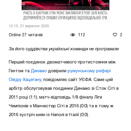
12:15, 21 вересня 2020
Online 27 читачів
112
2
За його суддівства українські команди не програвали
Перший поєдинок двоматчевого протистояння між
Гентом та
Динамо
довірили
румунському рефері
Овідіу Хацегану
, повідомляє сайт УЄФА. Саме цей
арбітр обслуговував поєдинки Динамо зі Сток Сіті в
2011 році (1:1), матч-відповідь 1/8 фіналу Ліги
Чемпіонів з Манчестер Сіті в 2016 (0:0) та в тому ж
2016 зустріч киян із Наполі в Італії (0:0).