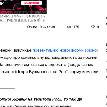
Online 19 читачів
175
0
верки, викликані
презентацією нової форми збірної
мацію про кримінальну відповідальність за носіння
 За словами тамтешнього адвоката (представник
альності) Ігоря Бушманова, на Росії форму команди
:
ної України на території Росії, то такі дії
зм – публічні заклики до здійснення