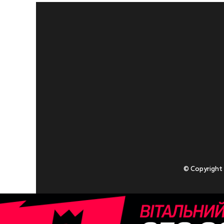
© Copyright
Приступаючи
У разі , якщо
Адміністрація