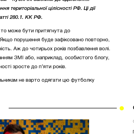
ня територіальної цілісності РФ. Ці дії
атті 280.1. КК РФ.
, то може бути притягнута до
. Якщо порушення буде зафіксовано повторно,
ність. Аж до чотирьох років позбавлення волі.
танням ЗМІ або, наприклад, особистого блогу,
ності зросте до п’яти років.
льникам не варто одягати цю футболку