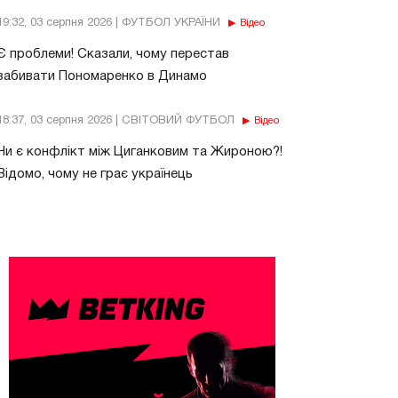
19:32, 03 серпня 2026 | ФУТБОЛ УКРАЇНИ
Відео
Є проблеми! Сказали, чому перестав
забивати Пономаренко в Динамо
18:37, 03 серпня 2026 | СВІТОВИЙ ФУТБОЛ
Відео
Чи є конфлікт між Циганковим та Жироною?!
Відомо, чому не грає українець