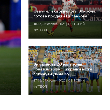
Озвучили свої вимоги. Жирона
готова продати Циганкова
18:57, 07 серпня 2026 | СВІТОВИЙ
ФУТБОЛ
Вимагають 20 мільйонів.
Гравець збірної України може
покинути Динамо
17:13, 07 серпня 2026 | СВІТОВИЙ
ФУТБОЛ