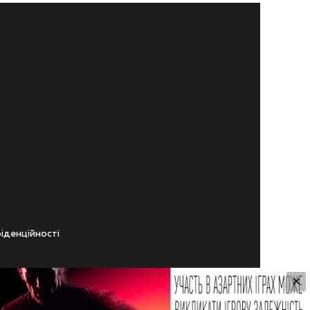
iденцiйностi
×
ічного віку.
ування Сайтом.
 Користувачем,