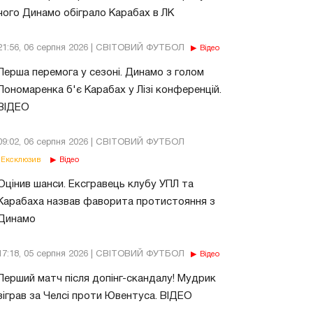
чого Динамо обіграло Карабах в ЛК
21:56, 06 серпня 2026 | СВІТОВИЙ ФУТБОЛ
Відео
Перша перемога у сезоні. Динамо з голом
Пономаренка б'є Карабах у Лізі конференцій.
ВІДЕО
09:02, 06 серпня 2026 | СВІТОВИЙ ФУТБОЛ
Ексклюзив
Відео
Оцінив шанси. Ексгравець клубу УПЛ та
Карабаха назвав фаворита протистояння з
Динамо
17:18, 05 серпня 2026 | СВІТОВИЙ ФУТБОЛ
Відео
Перший матч після допінг-скандалу! Мудрик
зіграв за Челсі проти Ювентуса. ВІДЕО