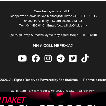
Онлайн-медіа FootballHub
Товариство з обмеженою відповідальністю «1+1 ІНТЕРНЕТ»
04080, м. Київ, вул. Кирилівська, буд. 23
Тел. 044 490 01 01, Email:
footballhub@1plus1.tv
Ідентифікатор в Реєстрі суб’єктіву сфері медіа - R40-05818
МИ У СОЦ. МЕРЕЖАХ
 2026, All Rights Reserved Powered by FootballHub
Полiтика конф
Даний Сайт призначено для осіб старше 21 (двадцяти одного) року.
 до використання https://footballhub.ua, Користувач цим підтверджує, що досяг 21-р
 Ви (Користувач) не досягли 21-річного віку - не розпочинайте або припиніть корист
 Сайту не несе відповідальності за законність використання Сайту та його сервісів