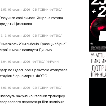
18:57, 07 серпня 2026 | СВІТОВИЙ ФУТБОЛ
Озвучили свої вимоги. Жирона готова
продати Циганкова
17:13, 07 серпня 2026 | СВІТОВИЙ ФУТБОЛ
Вимагають 20 мільйонів. Гравець збірної
України може покинути Динамо
16:04, 07 серпня 2026 | ФУТБОЛ УКРАЇНИ
Удар по Одесі. росія ракетою атакувала
стадіон Чорноморця. ФОТО
15:03, 07 серпня 2026 | СВІТОВИЙ ФУТБОЛ
Ліверпуль закрив коштовний трансфер
дворазового переможця Ліги чемпіонів