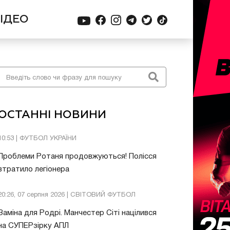
ІДЕО
ОСТАННІ НОВИНИ
10:53 | ФУТБОЛ УКРАЇНИ
Проблеми Ротаня продовжуються! Полісся
втратило легіонера
20:26, 07 серпня 2026 | СВІТОВИЙ ФУТБОЛ
Заміна для Родрі. Манчестер Сіті націлився
на СУПЕРзірку АПЛ