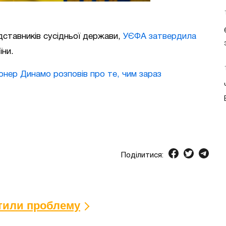
ставників сусідньої держави,
УЄФА затвердила
їни.
онер Динамо розповів про те, чим зараз
Поділитися:
ітили проблему