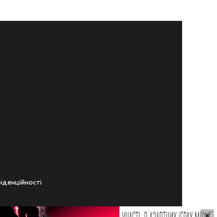
iденцiйностi
×
ічного віку.