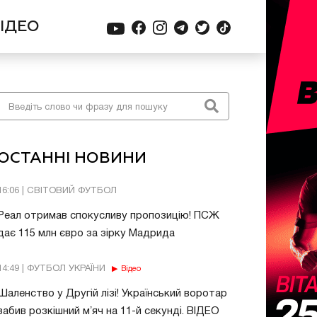
ІДЕО
ОСТАННІ НОВИНИ
16:06 | СВІТОВИЙ ФУТБОЛ
Реал отримав спокусливу пропозицію! ПСЖ
дає 115 млн євро за зірку Мадрида
14:49 | ФУТБОЛ УКРАЇНИ
Відео
Шаленство у Другій лізі! Український воротар
забив розкішний мʼяч на 11-й секунді. ВІДЕО