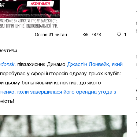
Online 31 читач
7878
1
лективи.
ndonsk
, півзахисник Динамо
Джастін Лонвейк, який
 перебуває у сфері інтересів одразу трьох клубів:
и цьому бельгійський колектив, до якого
енко, коли завершилася його орендна угода з
ність!