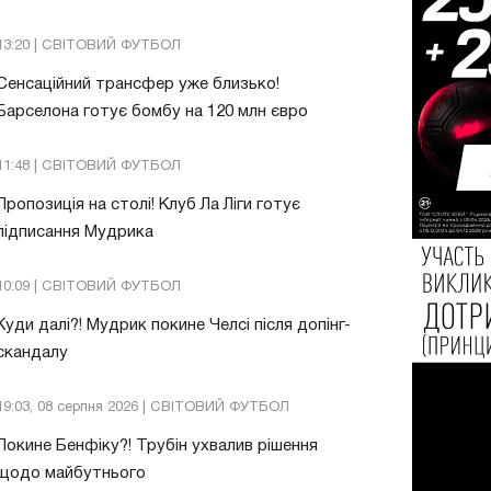
13:20 | СВІТОВИЙ ФУТБОЛ
Сенсаційний трансфер уже близько!
Барселона готує бомбу на 120 млн євро
11:48 | СВІТОВИЙ ФУТБОЛ
Пропозиція на столі! Клуб Ла Ліги готує
підписання Мудрика
10:09 | СВІТОВИЙ ФУТБОЛ
Куди далі?! Мудрик покине Челсі після допінг-
скандалу
19:03, 08 серпня 2026 | СВІТОВИЙ ФУТБОЛ
Покине Бенфіку?! Трубін ухвалив рішення
щодо майбутнього