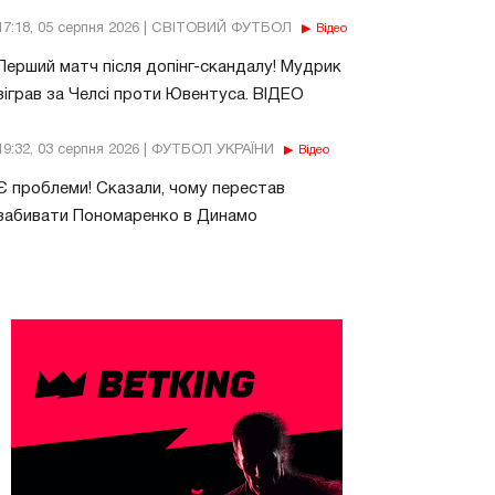
17:18, 05 серпня 2026 | СВІТОВИЙ ФУТБОЛ
Відео
Перший матч після допінг-скандалу! Мудрик
зіграв за Челсі проти Ювентуса. ВІДЕО
19:32, 03 серпня 2026 | ФУТБОЛ УКРАЇНИ
Відео
Є проблеми! Сказали, чому перестав
забивати Пономаренко в Динамо