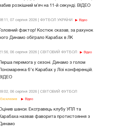
забив розкішний мʼяч на 11-й секунді. ВІДЕО
08:11, 07 серпня 2026 | ФУТБОЛ УКРАЇНИ
Відео
Головний фактор! Костюк сказав, за рахунок
чого Динамо обіграло Карабах в ЛК
21:56, 06 серпня 2026 | СВІТОВИЙ ФУТБОЛ
Відео
Перша перемога у сезоні. Динамо з голом
Пономаренка б'є Карабах у Лізі конференцій.
ВІДЕО
09:02, 06 серпня 2026 | СВІТОВИЙ ФУТБОЛ
Ексклюзив
Відео
Оцінив шанси. Ексгравець клубу УПЛ та
Карабаха назвав фаворита протистояння з
Динамо