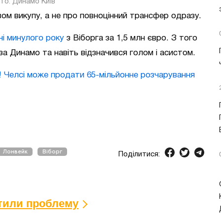
то: Динамо Київ
ом викупу, а не про повноцінний трансфер одразу.
ні минулого року
з Віборга за 1,5 млн євро. З того
 за Динамо та навіть відзначився голом і асистом.
! Челсі може продати 65-мільйонне розчарування
Лонвейк
Віборг
Поділитися:
ітили проблему