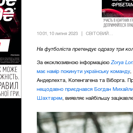
10:01, 10 липня 2023
СВІТОВИЙ
ФУТБОЛ
На футболіста претендує одразу три ко
За ексклюзивною інформацією
Zorya Lo
має намір покинути українську команду
,
Андерлехта, Копенгагена та Віборга. Пр
нещодавно приєднався Богдан Михайлич
Шахтарем
, виявляє найбільшу зацікавле