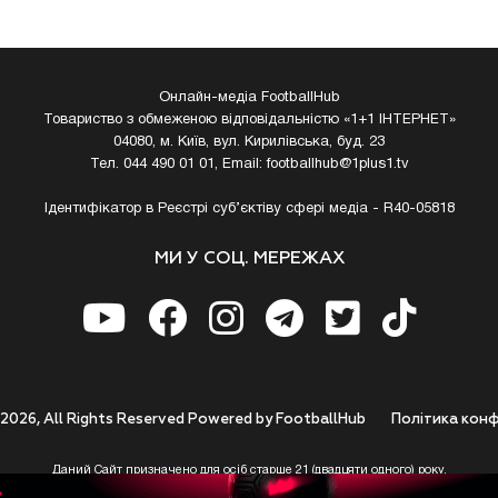
Онлайн-медіа FootballHub
Товариство з обмеженою відповідальністю «1+1 ІНТЕРНЕТ»
04080, м. Київ, вул. Кирилівська, буд. 23
Тел. 044 490 01 01, Email:
footballhub@1plus1.tv
Ідентифікатор в Реєстрі суб’єктіву сфері медіа - R40-05818
МИ У СОЦ. МЕРЕЖАХ
 2026, All Rights Reserved Powered by FootballHub
Полiтика конф
Даний Сайт призначено для осіб старше 21 (двадцяти одного) року.
 до використання https://footballhub.ua, Користувач цим підтверджує, що досяг 21-р