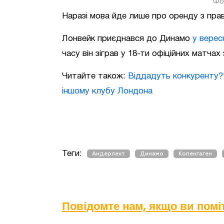
Фо
Наразі мова йде лише про оренду з прав
Лонвейк приєднався до Динамо
у верес
часу він зіграв у 18-ти офіційних матчах
Читайте також:
Віддадуть конкуренту?
іншому клубу Лондона
Теги:
Андерлехт
Динамо
Копенгаген
Повідомте нам, якщо ви пом