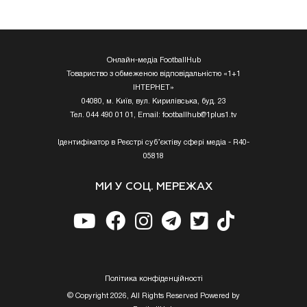
Онлайн-медіа FootballHub
Товариство з обмеженою відповідальністю «1+1
ІНТЕРНЕТ»
04080, м. Київ, вул. Кирилівська, буд. 23
Тел. 044 490 01 01, Email:
footballhub@1plus1.tv
Ідентифікатор в Реєстрі суб’єктіву сфері медіа - R40-
05818
МИ У СОЦ. МЕРЕЖАХ
Полiтика конфiденцiйностi
© Copyright 2026, All Rights Reserved Powered by