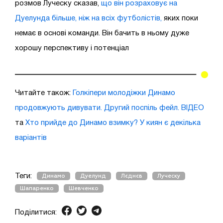
розмов Луческу сказав,
що він розраховує на
Дуелунда більше, ніж на всіх футболістів,
яких поки
немає в основі команди. Він бачить в ньому дуже
хорошу перспективу і потенціал
Читайте також:
Голкіпери молодіжки Динамо
продовжують дивувати. Другий поспіль фейл. ВІДЕО
та
Хто прийде до Динамо взимку? У киян є декілька
варіантів
Теги:
Динамо
Дуелунд
Лєднєв
Луческу
Шапаренко
Шевченко
Поділитися: