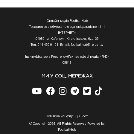
Онлайн-медіа FootballHub
Товариство з обмеженою відповідальністю «1+1
ІНТЕРНЕТ»
04080, м. Київ, вул. Кирилівська, буд. 23
Тел. 044 490 01 01, Email:
footballhub@1plus1.tv
Ідентифікатор в Реєстрі суб’єктіву сфері медіа - R40-
05818
МИ У СОЦ. МЕРЕЖАХ
Полiтика конфiденцiйностi
© Copyright 2026, All Rights Reserved Powered by
FootballHub