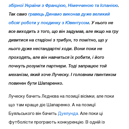
збірної України з Францією, Німеччиною та Іспанією
.
Так само
гравець Динамо виконав дуже великий
обсяг роботи у поєдинку з Ювентусом
. У нього не
все виходить з того, що він задумав, але якщо на гру
дивитися на стадіоні з трибун, то помітно, що у
нього дуже нестандартні ходи. Вони поки не
проходять, але він навчиться їх робити, і його
почнуть розуміти партнери. Тоді запрацює той
механізм, який хоче Луческу. І головним гвинтиком
повинен бути Шапаренко.
Луческу бачить Лєднєва на позиції вісімки, але поки
що там краще діє Шапаренко. А на позиції
Буяльського він бачить
Дуелунда
. Але поки ці
футболісти програють конкуренцію. В одній із