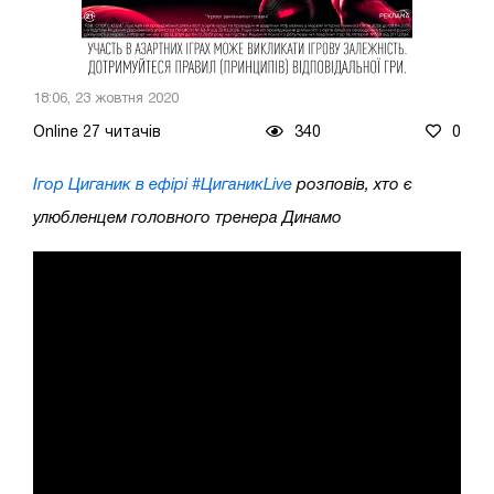
18:06, 23 жовтня 2020
Online 27 читачів
340
0
Ігор Циганик в ефірі #ЦиганикLive
розповів, хто є
улюбленцем головного тренера Динамо