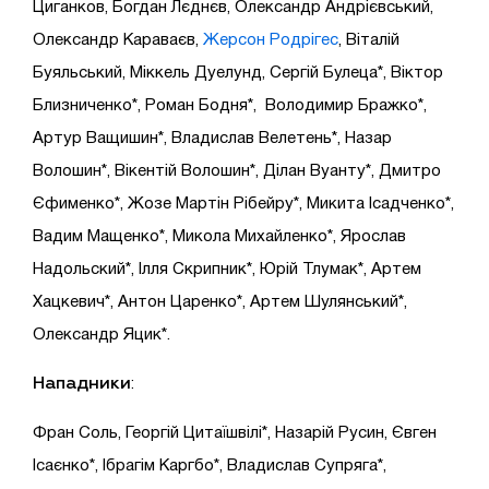
Циганков, Богдан Лєднєв, Олександр Андрієвський,
Олександр Караваєв,
Жерсон Родрігес
, Віталій
Буяльський, Міккель Дуелунд, Сергій Булеца*, Віктор
Близниченко*, Роман Бодня*, Володимир Бражко*,
Артур Ващишин*, Владислав Велетень*, Назар
Волошин*, Вікентій Волошин*, Ділан Вуанту*, Дмитро
Єфименко*, Жозе Мартін Рібейру*, Микита Ісадченко*,
Вадим Мащенко*, Микола Михайленко*, Ярослав
Надольский*, Ілля Скрипник*, Юрій Тлумак*, Артем
Хацкевич*, Антон Царенко*, Артем Шулянський*,
Олександр Яцик*.
Нападники
:
Фран Соль, Георгій Цитаїшвілі*, Назарій Русин, Євген
Ісаєнко*, Ібрагім Каргбо*, Владислав Супряга*,