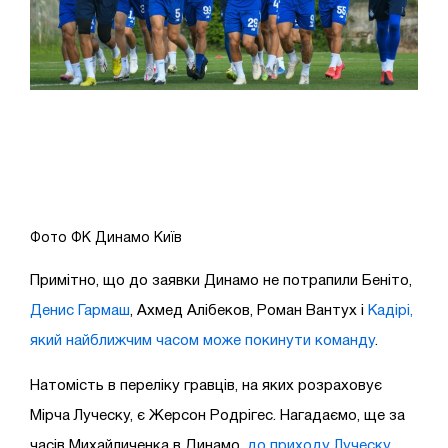
Фото ФК Динамо Київ
Примітно, що до заявки Динамо не потрапили Беніто,
Денис Гармаш
, Ахмед Алібеков, Роман Вантух і
Кадірі,
який найближчим часом може покинути команду
.
Натомість в переліку гравців, на яких розраховує
Мірча Луческу, є Жерсон Родрігес. Нагадаємо, ще за
часів Михайличенка в Динамо,
до приходу Луческу
,