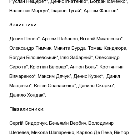
Руслан Нещерет*, Денис Ігнатенко*, Богдан Ісаченко*,
Валентин Моргун*, Іларіон Тугай*, Артем Фастов*.
Захисники
:
Денис Попов*, Артем Шабанов, Віталій Миколенко*,
Олександр Тимчик, Микита Бурда, Томаш Кенджора,
Богдан Білошевський*, Ілля Забарний*, Олександр
Сирота*, Крістіан Біловар*, Антон Боль*, Костянтин
Вівчаренко*, Максим Дячук*, Денис Кузик*, Данил
Мащенко*, Євген Опанасенко*, Данило Скорко*,
Данило Хондак*.
Півзахисники
:
Сергій Сидорчук, Беньямін Вербич, Володимир
Шепелєв, Микола Шапаренко, Карлос Де Пена, Віктор