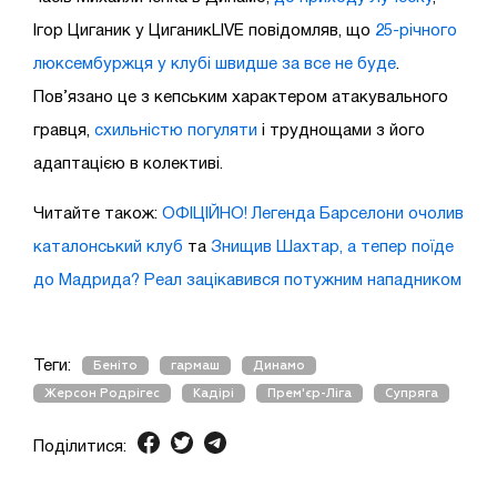
Ігор Циганик у ЦиганикLIVE повідомляв, що
25-річного
люксембуржця у клубі швидше за все не буде
.
Пов’язано це з кепським характером атакувального
гравця,
схильністю погуляти
і труднощами з його
адаптацією в колективі.
Читайте також:
ОФІЦІЙНО! Легенда Барселони очолив
каталонський клуб
та
Знищив Шахтар, а тепер поїде
до Мадрида? Реал зацікавився потужним нападником
Теги:
Беніто
гармаш
Динамо
Жерсон Родрігес
Кадірі
Прем'єр-Ліга
Супряга
Поділитися: