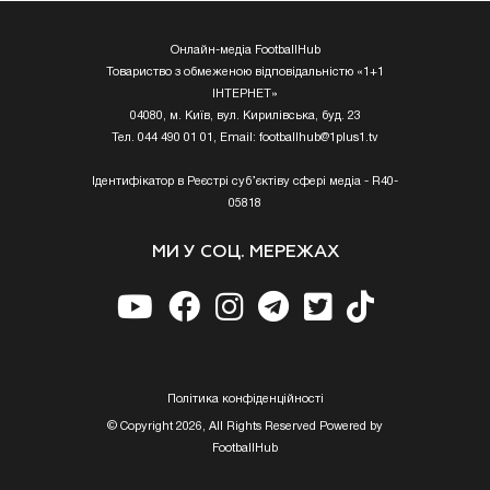
Онлайн-медіа FootballHub
Товариство з обмеженою відповідальністю «1+1
ІНТЕРНЕТ»
04080, м. Київ, вул. Кирилівська, буд. 23
Тел. 044 490 01 01, Email:
footballhub@1plus1.tv
Ідентифікатор в Реєстрі суб’єктіву сфері медіа - R40-
05818
МИ У СОЦ. МЕРЕЖАХ
Полiтика конфiденцiйностi
© Copyright 2026, All Rights Reserved Powered by
FootballHub