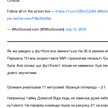
Croatia.
Follow all of the action live —
https://t.co/vf2XmZ2zBs
#Worl
pic.twitter.com/F9ki3VykNs
— WhoScored.com (@WhoScored)
July 15, 2018
Як же швидко у футболі все змінюється. На 35-й хвилині м
Перішичу. Пітана скористався VAR і призначив пенальті. Г
була. Але схоже, що футболіст зіграв не навмисно. Був пен
довго звучатиме…
Грізманн реалізував 11-метровий. Франція попереду – 2:1.
Наприкінці тайму Домагой Віда ледь не замкнув дуже неб
кутового. На перерву команди пішли за рахунку 2:1 на кор