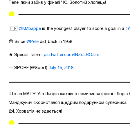
Пеле, який забив у фіналі ЧС. Золотий хлопець!
🇫🇷
@KMbappe
is the youngest player to score a goal in a
#W
😳 Since
@Pele
did, back in 1958.
🔥 Special Talent.
pic.twitter.com/INZdLBOalm
— SPORF (@Sporf)
July 15, 2018
Що за МАТЧ! Уго Льоріс жахливо помилився (привіт Лоріс К
Манджукич скористався щедрим подарунком суперника. 
2:4. Хорватія не здається!