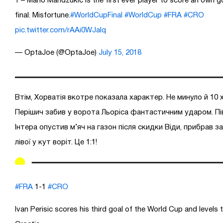
1 – Mario Mandzukic is the first ever player to score an own g
final. Misfortune.
#WorldCupFinal
#WorldCup
#FRA
#CRO
pic.twitter.com/rAAi0WJalq
— OptaJoe (@OptaJoe)
July 15, 2018
Втім, Хорватія вкотре показала характер. Не минуло й 10 х
Перішич забив у ворота Льоріса фантастичним ударом. Пі
Інтера опустив м’яч на газон після скидки Віди, прибрав з
лівої у кут воріт. Це 1:1!
#FRA
1-1
#CRO
Ivan Perisic scores his third goal of the World Cup and levels 