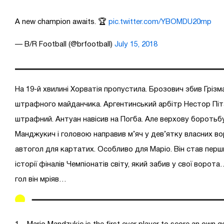
A new champion awaits. 🏆
pic.twitter.com/YBOMDU20mp
— B/R Football (@brfootball)
July 15, 2018
На 19-й хвилині Хорватія пропустила. Брозович збив Грізм
штрафного майданчика. Аргентинський арбітр Нестор Піт
штрафний. Антуан навісив на Погба. Але верхову боротьб
Манджукич і головою направив м’яч у дев’ятку власних во
автогол для картатих. Особливо для Маріо. Він став пер
історії фіналів Чемпіонатів світу, який забив у свої воро
гол він мріяв…