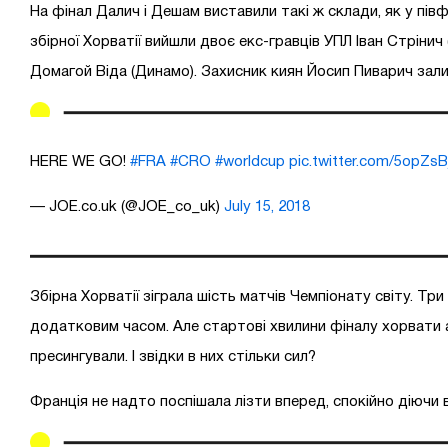
На фінал Далич і Дешам виставили такі ж склади, як у півф
збірної Хорватії вийшли двоє екс-гравців УПЛ Іван Стрінич 
Домагой Віда (Динамо). Захисник киян Йосип Пиварич зали
HERE WE GO!
#FRA
#CRO
#worldcup
pic.twitter.com/5opZsB
— JOE.co.uk (@JOE_co_uk)
July 15, 2018
Збірна Хорватії зіграла шість матчів Чемпіонату світу. Три 
додатковим часом. Але стартові хвилини фіналу хорвати
пресингували. І звідки в них стільки сил?
Франція не надто поспішала лізти вперед, спокійно діючи 