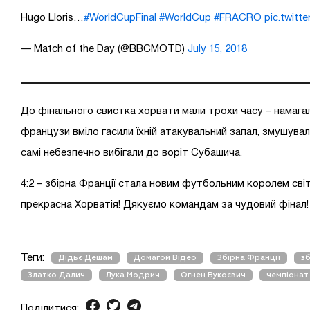
Hugo Lloris…
#WorldCupFinal
#WorldCup
#FRACRO
pic.twit
— Match of the Day (@BBCMOTD)
July 15, 2018
До фінального свистка хорвати мали трохи часу – намагал
французи вміло гасили їхній атакувальний запал, змушувал
самі небезпечно вибігали до воріт Субашича.
4:2 – збірна Франції стала новим футбольним королем світ
прекрасна Хорватія! Дякуємо командам за чудовий фінал!
Теги:
Дідьє Дешам
Домагой Відео
Збірна Франції
зб
Златко Далич
Лука Модрич
Огнен Вукоєвич
чемпіонат 
Поділитися: