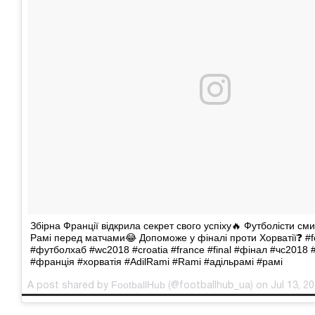
Збірна Франції відкрила секрет свого успіху🔥 Футболісти см
Рамі перед матчами😂 Допоможе у фіналі проти Хорватії❓ #f
#футболхаб #wc2018 #croatia #france #final #фінал #чс2018 
#франція #хорватія #AdilRami #Rami #адільрамі #рамі
FootballHub
A post shared by
(@footballhub_ua) on Jul 13, 2