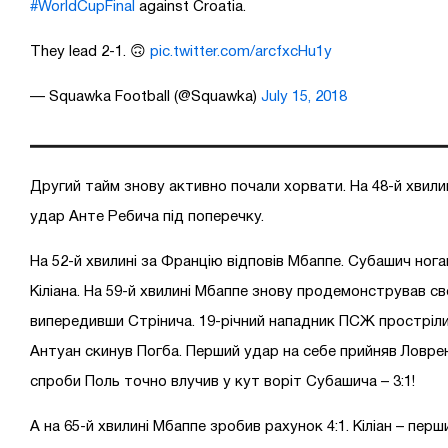
#WorldCupFinal
against Croatia.
They lead 2-1. 🙃
pic.twitter.com/arcfxcHu1y
— Squawka Football (@Squawka)
July 15, 2018
Другий тайм знову активно почали хорвати. На 48-й хвили
удар Анте Ребича під поперечку.
На 52-й хвилині за Францію відповів Мбаппе. Субашич ног
Кіліана. На 59-й хвилині Мбаппе знову продемонстрував с
випередивши Стрінича. 19-річний нападник ПСЖ прострілив
Антуан скинув Погба. Перший удар на себе прийняв Ловрен.
спроби Поль точно влучив у кут воріт Субашича – 3:1!
А на 65-й хвилині Мбаппе зробив рахунок 4:1. Кіліан – перши