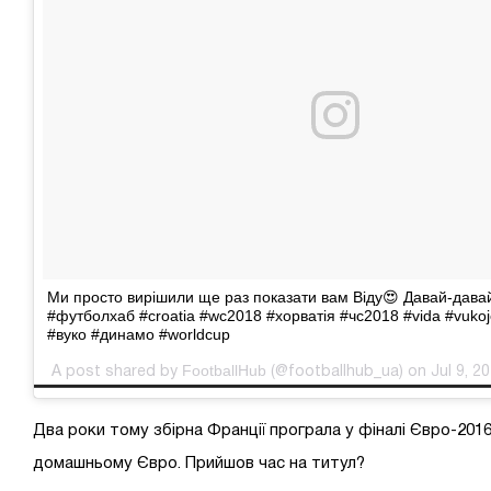
Ми просто вирішили ще раз показати вам Віду😍 Давай-давай
#футболхаб #croatia #wc2018 #хорватія #чс2018 #vida #vukoj
#вуко #динамо #worldcup
FootballHub
A post shared by
(@footballhub_ua) on Jul 9, 2
Два роки тому збірна Франції програла у фіналі Євро-2016
домашньому Євро. Прийшов час на титул?