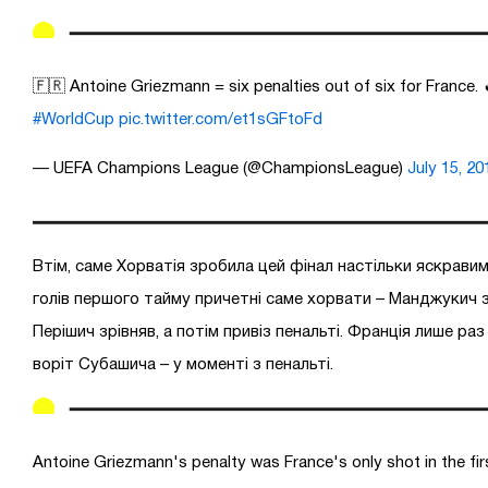
🇫🇷 Antoine Griezmann = six penalties out of six for France. 
#WorldCup
pic.twitter.com/et1sGFtoFd
— UEFA Champions League (@ChampionsLeague)
July 15, 20
Втім, саме Хорватія зробила цей фінал настільки яскравим
голів першого тайму причетні саме хорвати – Манджукич за
Перішич зрівняв, а потім привіз пенальті. Франція лише раз
воріт Субашича – у моменті з пенальті.
Antoine Griezmann's penalty was France's only shot in the firs