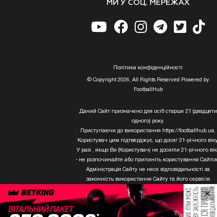
МИ У СОЦ. МЕРЕЖАХ
Полiтика конфiденцiйностi
© Copyright 2026, All Rights Reserved Powered by
FootballHub
Даний Сайт призначено для осіб старше 21 (двадцяти
одного) року.
Приступаючи до використання https://footballhub.ua,
Користувач цим підтверджує, що досяг 21-річного віку
У разі , якщо Ви (Користувач) не досягли 21-річного ві
- не розпочинайте або припиніть користування Сайто
Адміністрація Сайту не несе відповідальності за
законність використання Сайту та його сервісів
Користувачем, який не досяг 21-річного віку.
×
Твори Getty Images, що розміщені на сайті, не можуть