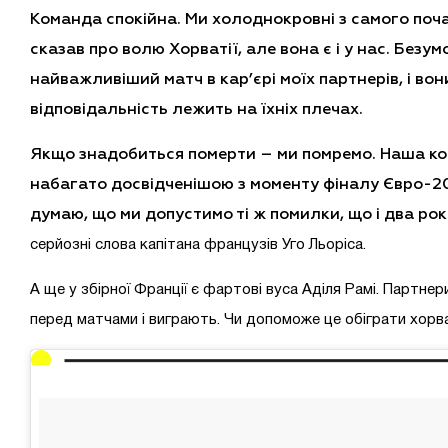
Команда спокійна. Ми холоднокровні з самого поча
сказав про волю Хорватії, але вона є і у нас. Безум
найважливіший матч в кар’єрі моїх партнерів, і вон
відповідальність лежить на їхніх плечах.
Якщо знадобиться померти – ми помремо. Наша к
набагато досвідченішою з моменту фіналу Євро-20
думаю, що ми допустимо ті ж помилки, що і два рок
серйозні слова капітана французів Уго Льоріса.
А ще у збірної Франції є фартові вуса Аділя Рамі. Партнер
перед матчами і виграють. Чи допоможе це обіграти хорв