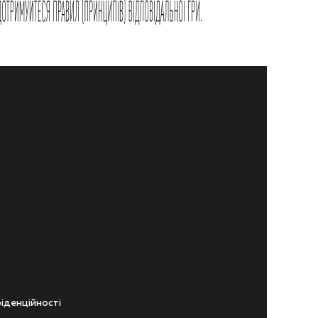
iденцiйностi