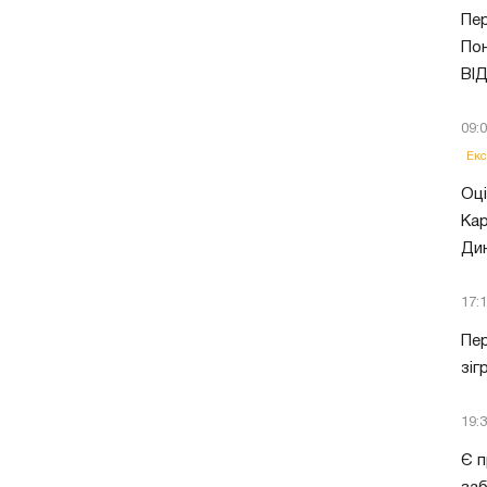
Пер
Пон
ВІ
09:
Екс
Оці
Кар
Ди
17:
Пер
зіг
19:
Є п