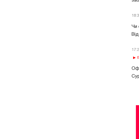
за
18:
Чи 
Від
17:
В
Офі
Сур