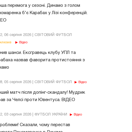
ша перемога у сезоні. Динамо з голом
омаренка б'є Карабах у Лізі конференцій.
ДЕО
02, 06 серпня 2026 | СВІТОВИЙ ФУТБОЛ
клюзив
Відео
нив шанси. Ексгравець клубу УПЛ та
абаха назвав фаворита протистояння з
намо
18, 05 серпня 2026 | СВІТОВИЙ ФУТБОЛ
Відео
ший матч після допінг-скандалу! Мудрик
рав за Челсі проти Ювентуса. ВІДЕО
32, 03 серпня 2026 | ФУТБОЛ УКРАЇНИ
Відео
роблеми! Сказали, чому перестав