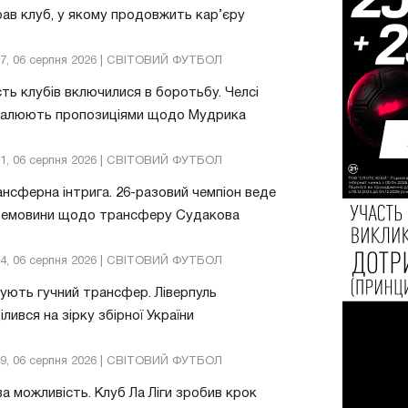
ав клуб, у якому продовжить кар’єру
47, 06 серпня 2026 | СВІТОВИЙ ФУТБОЛ
ть клубів включилися в боротьбу. Челсі
валюють пропозиціями щодо Мудрика
51, 06 серпня 2026 | СВІТОВИЙ ФУТБОЛ
нсферна інтрига. 26-разовий чемпіон веде
ремовини щодо трансферу Судакова
24, 06 серпня 2026 | СВІТОВИЙ ФУТБОЛ
ують гучний трансфер. Ліверпуль
ілився на зірку збірної України
49, 06 серпня 2026 | СВІТОВИЙ ФУТБОЛ
а можливість. Клуб Ла Ліги зробив крок