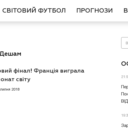
СВІТОВИЙ ФУТБОЛ
ПРОГНОЗИ
В
є Дешам
О
овий фінал! Франція виграла
21:
онат світу
Пер
 липня 2018
Пон
ВІ
19:
Зар