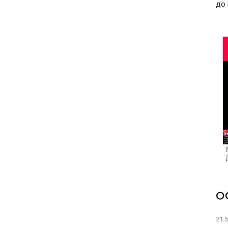
до 
О
21: