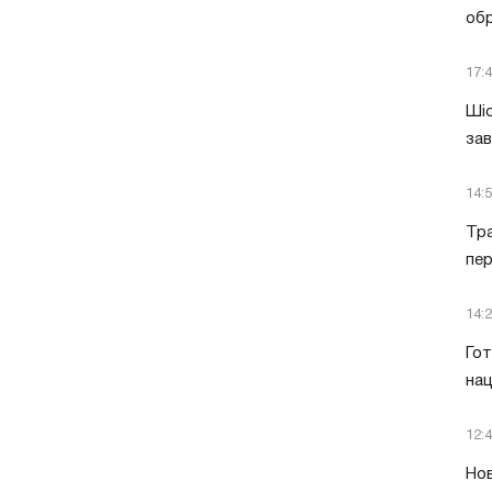
обр
17:
Шіс
за
14:
Тра
пе
14:
Гот
нац
12:
Нов