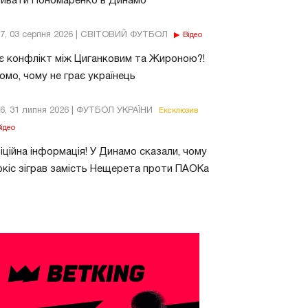
бивати Пономаренко в Динамо
37, 03 серпня 2026 | СВІТОВИЙ ФУТБОЛ
Відео
є конфлікт між Циганковим та Жироною?!
омо, чому не грає українець
26, 31 липня 2026 | ФУТБОЛ УКРАЇНИ
Ексклюзив
ідео
ційна інформація! У Динамо сказали, чому
кіс зіграв замість Нещерета проти ПАОКа